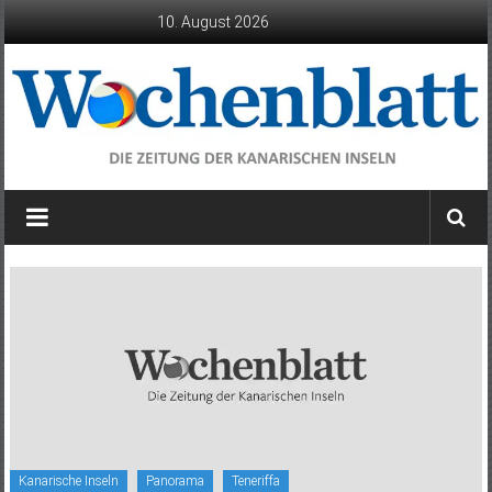
Zum
10. August 2026
Inhalt
springen
Wochenblatt
die
Zeitung
der
Kanarischen
Inseln
Kanarische Inseln
Panorama
Teneriffa