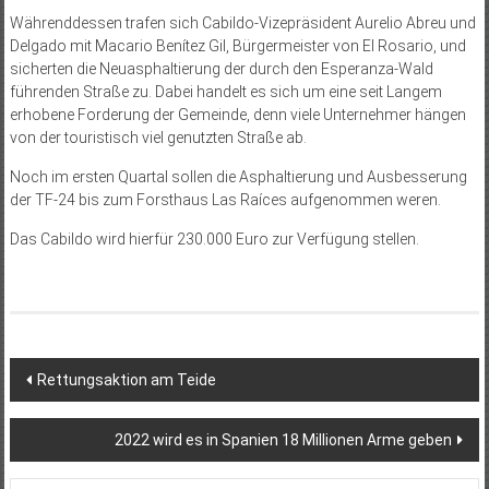
Währenddessen trafen sich Cabildo-Vizepräsident Aurelio Abreu und
Delgado mit Macario Benítez Gil, Bürgermeister von El Rosario, und
sicherten die Neuasphaltierung der durch den Esperanza-Wald
führenden Straße zu. Dabei handelt es sich um eine seit Langem
erhobene Forderung der Gemeinde, denn viele Unternehmer hängen
von der touristisch viel genutzten Straße ab.
Noch im ersten Quartal sollen die Asphaltierung und Ausbesserung
der TF-24 bis zum Forsthaus Las Raíces aufgenommen weren.
Das Cabildo wird hierfür 230.000 Euro zur Verfügung stellen.
Beitragsnavigation
Rettungsaktion am Teide
2022 wird es in Spanien 18 Millionen Arme geben