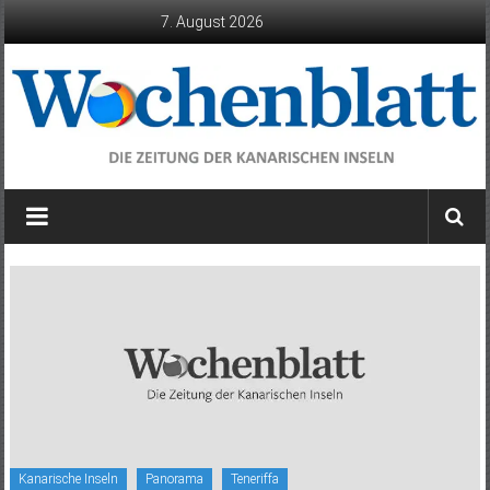
Zum
7. August 2026
Inhalt
springen
Wochenblatt
die
Zeitung
der
Kanarischen
Inseln
Kanarische Inseln
Panorama
Teneriffa