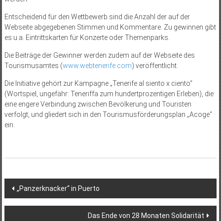
Entscheidend für den Wettbewerb sind die Anzahl der auf der
Webseite abgegebenen Stimmen und Kommentare. Zu gewinnen gibt
es u.a. Eintrittskarten für Konzerte oder Themenparks.
Die Beiträge der Gewinner werden zudem auf der Webseite des
Tourismusamtes (
www.webtenerife.com
) veröffentlicht.
Die Initiative gehört zur Kampagne „Tenerife al siento x ciento“
(Wortspiel, ungefähr: Teneriffa zum hundertprozentigen Erleben), die
eine engere Verbindung zwischen Bevölkerung und Touristen
verfolgt, und gliedert sich in den Tourismusförderungsplan „Acoge“
ein.
Beitragsnavigation
„Panzer­knacker“ in Puerto
Das Ende von 28 Monaten Solidarität