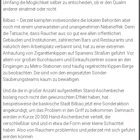
Umfang die Möglichkeit selber zu entscheiden, ob er den Qualm
anderer einatmet oder nicht.
Bilbao – Derzeit kämpfen insbesondere die lokalen Behörden aber
noch mit einem unerwarteten und unangenehmen Nebeneffek. Denn
die Tatsache, dass Raucher aus so gut wie allen öffentlichen
Gebäuden und Institutionen, zahlreichen Bars und Restaurants und
natürlich dem Arbeitsplatz verbannt sind, hat zu einer extremen
Anhäufung von Zigarettenkippen auf Spaniens Straßen geführt. Vor
allem vor großen Bürohäusern und Einkaufszentren sowie an den
Eingängen zu Metro-Stationen sind häufig regelrechte Kippen-Berge
zu beobachten. Die sind von den eingesetzten Sonder-
Säuberungsteams kaum zu bewältigen.
Und da die in großer Anzahl aufgestellten Stand-Aschenbecher
bislang noch nicht den gewünschten Effekt haben, hat
beispielsweise die baskische Stadt Bilbao jetzt eine Sonderaktion
angekündigt, um das Problem in den Griff zu bekommen. Demnach
werden in Kürze 20.000 Hand-Aschenbecher verteilt, die
verschließbar sind und in etwa die Form einer kleine Schachtel
haben. Also von Rauchern problemlos und jederzeit mit sich geführt
werden können.