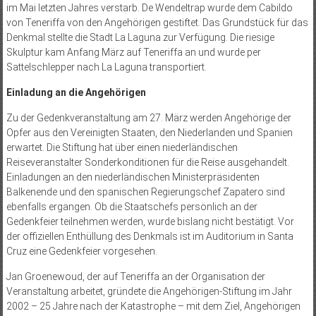
im Mai letzten Jahres verstarb. De Wendeltrap wurde dem Cabildo
von Teneriffa von den Angehörigen gestiftet. Das Grundstück für das
Denkmal stellte die Stadt La Laguna zur Verfügung. Die riesige
Skulptur kam Anfang März auf Teneriffa an und wurde per
Sattelschlepper nach La Laguna transportiert.
Einladung an die Angehörigen
Zu der Gedenkveranstaltung am 27. März werden Angehörige der
Opfer aus den Vereinigten Staaten, den Niederlanden und Spanien
erwartet. Die Stiftung hat über einen niederländischen
Reiseveranstalter Sonderkonditionen für die Reise ausgehandelt.
Einladungen an den niederländischen Ministerpräsidenten
Balkenende und den spanischen Regierungschef Zapatero sind
ebenfalls ergangen. Ob die Staatschefs persönlich an der
Gedenkfeier teilnehmen werden, wurde bislang nicht bestätigt. Vor
der offiziellen Enthüllung des Denkmals ist im Auditorium in Santa
Cruz eine Gedenkfeier vorgesehen.
Jan Groenewoud, der auf Teneriffa an der Organisation der
Veranstaltung arbeitet, gründete die Angehörigen-Stiftung im Jahr
2002 – 25 Jahre nach der Katastrophe – mit dem Ziel, Angehörigen