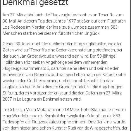
Denkmal gesetzt
Am 27. März jährt sich die Flugzeugkatastrophe von Teneriffa zum
30. Mal. An diesem Tag des Jahres 1977 stießen auf dem Flughafen
Los Rodeos im Norden der Insel zwei Jumbos zusammen. 583
Menschen starben bei diesem fürchterlichen Unglück.
Genau 30 Jahre nach der schlimmsten Flugzeugkatastrophe aller
Zeiten wird auf Teneriffa eine Gedenkveranstaltung stattfinden, bei
der auch Jan Groenewoud anwesend sein wird. Der 50-jährige
Holländer verlor sieben Angehörige bei dem verheerenden
Flugzeugzusammenstoß, darunter seine Eltern und seine beiden
Schwestern. Jan Groenewoud hat sein Leben nach der Katastrophe
wieder in den Griff bekommen, und dennoch belastet ihn das
Unglück bis heute. Aus diesem Grund gründete er die Angehörigen-
Stiftung, deren Vorsitzender er ist und die den Opfern am 27. März
2007 in La Laguna ein Denkmal setzen wird.
Im Gebiet La Mesa Mota wird eine 18 Meter hohe Stahlsäule in Form
einer Wendeltreppe als Symbol der Ewigkeit in Zukunft an die 583
Todesopfer der Flugzeugkatastrophe erinnern. Das Denkmal wurde
von dem niederländischen Künstler Rudi van de Wint geschaffen, der