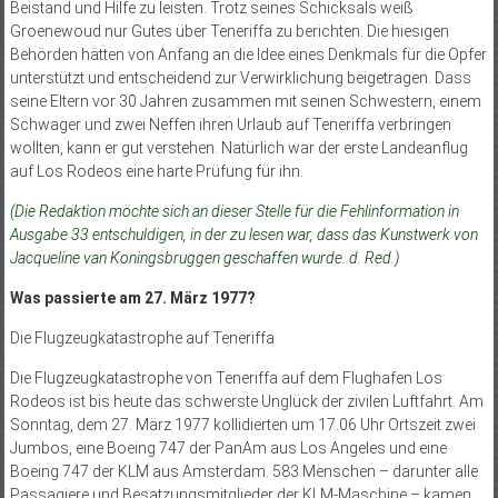
Beistand und Hilfe zu leisten. Trotz seines Schicksals weiß
Groenewoud nur Gutes über Teneriffa zu berichten. Die hiesigen
Behörden hätten von Anfang an die Idee eines Denkmals für die Opfer
unterstützt und entscheidend zur Verwirklichung beigetragen. Dass
seine Eltern vor 30 Jahren zusammen mit seinen Schwestern, einem
Schwager und zwei Neffen ihren Urlaub auf Teneriffa verbringen
wollten, kann er gut verstehen. Natürlich war der erste Landeanflug
auf Los Rodeos eine harte Prüfung für ihn.
(Die Redaktion möchte sich an dieser Stelle für die Fehlinformation in
Ausgabe 33 entschuldigen, in der zu lesen war, dass das Kunstwerk von
Jacqueline van Koningsbruggen geschaffen wurde. d. Red.)
Was passierte am 27. März 1977?
Die Flugzeugkatastrophe auf Teneriffa
Die Flugzeugkatastrophe von Teneriffa auf dem Flughafen Los
Rodeos ist bis heute das schwerste Unglück der zivilen Luftfahrt. Am
Sonntag, dem 27. März 1977 kollidierten um 17.06 Uhr Ortszeit zwei
Jumbos, eine Boeing 747 der PanAm aus Los Angeles und eine
Boeing 747 der KLM aus Amsterdam. 583 Menschen – darunter alle
Passagiere und Besatzungsmitglieder der KLM-Maschine – kamen