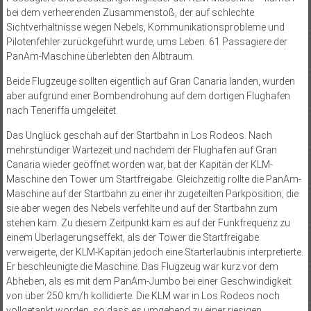
bei dem verheerenden Zusammenstoß, der auf schlechte
Sichtverhältnisse wegen Nebels, Kommunikationsprobleme und
Pilotenfehler zurückgeführt wurde, ums Leben. 61 Passagiere der
PanAm-Maschine überlebten den Albtraum.
Beide Flugzeuge sollten eigentlich auf Gran Canaria landen, wurden
aber aufgrund einer Bombendrohung auf dem dortigen Flughafen
nach Teneriffa umgeleitet.
Das Unglück geschah auf der Startbahn in Los Rodeos. Nach
mehrstündiger Wartezeit und nachdem der Flughafen auf Gran
Canaria wieder geöffnet worden war, bat der Kapitän der KLM-
Maschine den Tower um Startfreigabe. Gleichzeitig rollte die PanAm-
Maschine auf der Startbahn zu einer ihr zugeteilten Parkposition, die
sie aber wegen des Nebels verfehlte und auf der Startbahn zum
stehen kam. Zu diesem Zeitpunkt kam es auf der Funkfrequenz zu
einem Überlagerungseffekt, als der Tower die Startfreigabe
verweigerte, der KLM-Kapitän jedoch eine Starterlaubnis interpretierte.
Er beschleunigte die Maschine. Das Flugzeug war kurz vor dem
Abheben, als es mit dem PanAm-Jumbo bei einer Geschwindigkeit
von über 250 km/h kollidierte. Die KLM war in Los Rodeos noch
vollgetankt worden, so dass es umgehend zu einer riesigen