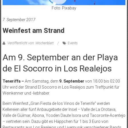
Foto: Pixabay
7. September 2017
Weinfest am Strand
Veröffentlicht von: Wochenblatt
Events
Am 9. September an der Playa
de El Socorro in Los Realejos
Teneriffa –
Am Samstag, dem
9. September
von 18.00 bis 02.00
Uhr wird der Strand El Socorro in Los Realejos zum Treffpunkt für
Weinkenner und -liebhaber.
Beim Weinfest „Gran Fiesta de los Vinos de Tenerife“ werden
Kellereien aller fünf Anbaugebiete der Insel – Valle de La Orotava,
Valle de Güímar, Abona, Ycoden Daute Isora und Tacoronte-Acentejo
– vertreten sein. Dazu gibt es Häppchen für 1 bis 3 Euro von
Restaurants aus Los Realejos und Livemusik verschiedener Bands.