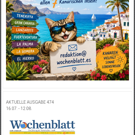
AKTUELLE AUSGABE 474
16.07. - 12.08.