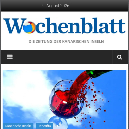
Zum
9. August 2026
Inhalt
springen
Wochenblatt
die
Zeitung
der
Kanarischen
Inseln
Kanarische Inseln
Teneriffa