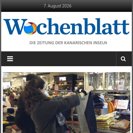
Zum
7. August 2026
Inhalt
springen
Wochenblatt
die
Zeitung
der
Kanarischen
Inseln