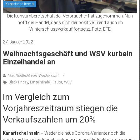
Kanarische Inseln
Die Konsumbereitschaft der Verbraucher hat zugenommen. Nun
hofft der Handel, dass sich der positive Trend auch im
Winterschlussverkauf fortsetzt. Foto: EFE
27. Januar 2022
Weihnachtsgeschäft und WSV kurbeln
Einzelhandel an
Veröffentlicht von: Wochenblatt
Black Friday
,
Einzelhandel
,
Fauca
,
WSV
Im Vergleich zum
Vorjahreszeitraum stiegen die
Verkaufszahlen um 20%
Kanarische Inseln –
Weder die neue Corona-Variante noch die
pandemiebedingten Einschränkungen haben die Einkäufe ­gebremst.