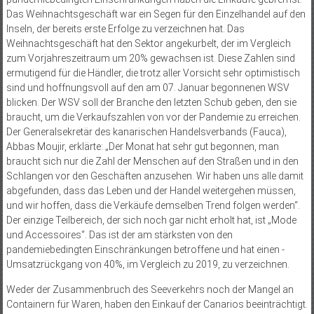
Das Weihnachtsgeschäft war ein Segen für den Einzelhandel auf den
Inseln, der bereits erste Erfolge zu verzeichnen hat. Das
Weihnachtsgeschäft hat den Sektor angekurbelt, der im Vergleich
zum Vorjahreszeitraum um 20% gewachsen ist. Diese Zahlen sind
ermutigend für die Händler, die trotz aller Vorsicht sehr optimistisch
sind und hoffnungsvoll auf den am 07. Januar begonnenen WSV
blicken. Der WSV soll der Branche den letzten Schub geben, den sie
braucht, um die Verkaufszahlen von vor der Pandemie zu erreichen.
Der Generalsekretär des kanarischen Handelsverbands (Fauca),
Abbas Moujir, erklärte: „Der Monat hat sehr gut begonnen, man
braucht sich nur die Zahl der Menschen auf den Straßen und in den
Schlangen vor den Geschäften anzusehen. Wir haben uns alle damit
abgefunden, dass das Leben und der Handel weitergehen müssen,
und wir hoffen, dass die Verkäufe demselben Trend folgen werden“.
Der einzige Teilbereich, der sich noch gar nicht erholt hat, ist „Mode
und Accessoires“. Das ist der am stärksten von den
pandemiebedingten Einschränkungen betroffene und hat einen ­
Umsatzrückgang von 40%, im Vergleich zu 2019, zu verzeichnen.
Weder der Zusammenbruch des Seeverkehrs noch der Mangel an
Containern für Waren, haben den Einkauf der Canarios beeinträchtigt.