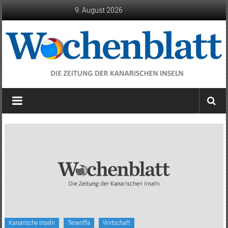
Zum
9. August 2026
Inhalt
springen
Wochenblatt
die
Zeitung
der
Kanarischen
Inseln
Kanarische Inseln
Teneriffa
Wirtschaft