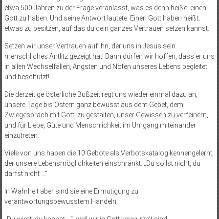
etwa 500 Jahren zu der Frage veranlasst, was es denn heiße, einen
Gott zu haben. Und seine Antwort lautete: Einen Gott haben heißt,
etwas zu besitzen, auf das du dein ganzes Vertrauen setzen kannst.
Setzen wir unser Vertrauen auf ihn, der uns in Jesus sein
menschliches Antlitz gezeigt hat! Dann dürfen wir hoffen, dass er uns
in allen Wechselfällen, Ängsten und Nöten unseres Lebens begleitet
und beschützt!
Die derzeitige österliche Bußzeit regt uns wieder einmal dazu an,
unsere Tage bis Ostern ganz bewusst aus dem Gebet, dem
Zwiegespräch mit Gott, zu gestalten, unser Gewissen zu verfeinern,
und für Liebe, Güte und Menschlichkeit im Umgang miteinander
einzutreten.
Viele von uns haben die 10 Gebote als Verbotskatalog kennengelernt,
der unsere Lebensmöglichkeiten einschränkt: „Du sollst nicht, du
darfst nicht …“
In Wahrheit aber sind sie eine Ermutigung zu
verantwortungsbewusstem Handeln:
„Du wirst, du kannst …“, weil wir in Gott verwurzelt sind.