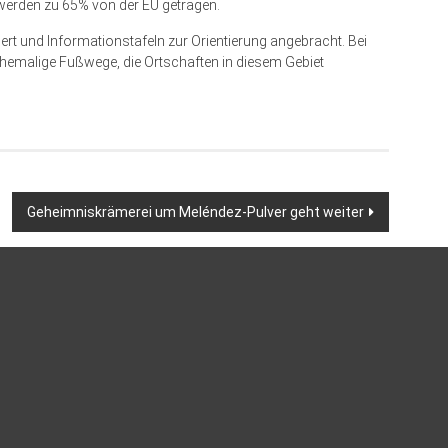
werden zu 65% von der EU getragen.
rt und Informationstafeln zur Orientierung angebracht. Bei
hemalige Fußwege, die Ortschaften in diesem Gebiet
Geheimniskrämerei um Meléndez-Pulver geht weiter