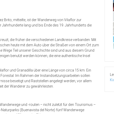
 Brito, mitteilte, ist der Wanderweg von Vilaflor zur
r Jahrhunderte lang und bis Ende des 19. Jahrhunderts die
reuzt, die früher die verschiedenen Landkreise verbanden. Mit
enschen heute mit dem Auto über die Straßen von einem Ort zum
ese Wege Teil unserer Geschichte sind und aus diesem Grund
nigen benutzt werden können, die eine authentische Insel
aflor und Granadilla über eine Länge von circa 15 km. Ein
Le
 Forestal. Im Rahmen der Instandsetzungsarbeiten sollen
Ki
isse beseitigt und Raststellen angelegt werden, vor allem
eit der Wanderer zu gewährleisten.
 Wanderwege und -routen – nicht zuletzt für den Tourismus –
o-Naturparks (Buenavista del Norte) fünf Wanderwege