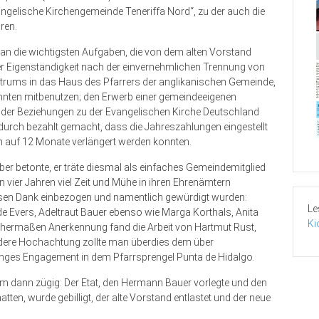
angelische Kirchengemeinde Teneriffa Nord“, zu der auch die
ren.
 an die wichtigsten Aufgaben, die von dem alten Vorstand
r Eigenständigkeit nach der einvernehmlichen Trennung von
trums in das Haus des Pfarrers der anglikanischen Gemeinde,
ehnten mitbenutzen; den Erwerb einer gemeindeeigenen
 der Beziehungen zu der Evangelischen Kirche Deutschland
adurch bezahlt gemacht, dass die Jahreszahlungen eingestellt
hn auf 12 Monate verlängert werden konnten.
aber betonte, er träte diesmal als einfaches Gemeindemitglied
en vier Jahren viel Zeit und Mühe in ihren Ehrenämtern
iesen Dank einbezogen und namentlich gewürdigt wurden:
Le
 Evers, Adeltraut Bauer ebenso wie Marga Korthals, Anita
Ki
ichermaßen Anerkennung fand die Arbeit von Hartmut Rust,
dere Hochachtung zollte man überdies dem über
langes Engagement in dem Pfarrsprengel Punta de Hidalgo.
m dann zügig: Der Etat, den Hermann Bauer vorlegte und den
tten, wurde gebilligt, der alte Vorstand entlastet und der neue