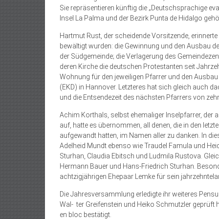
Sie repräsentieren künftig die „Deutschsprachige ev
Insel La Palma und der Bezirk Punta de Hidalgo gehö
Hartmut Rust, der scheidende Vorsitzende, erinnerte
bewältigt wurden: die Gewinnung und den Ausbau de
der Südgemeinde; die Verlagerung des Gemeindezen
deren Kirche die deutschen Protestanten seit Jahrz
Wohnung für den jeweiligen Pfarrer und den Ausbau
(EKD) in Hannover. Letzteres hat sich gleich auch d
und die Entsendezeit des nächsten Pfarrers von ze
Achim Korthals, selbst ehemaliger Inselpfarrer, der 
auf, hatte es übernommen, all denen, die in den letzt
aufgewandt hatten, im Namen aller zu danken. In d
Adelheid Mundt ebenso wie Traudel Famula und Heide
Sturhan, Claudia Ebitsch und Ludmila Rustova. Gle
Hermann Bauer und Hans-Friedrich Sturhan. Beson
achtzigjährigen Ehepaar Lemke für sein jahrzehnte
Die Jahresversammlung erledigte ihr weiteres Pensu
Wal- ter Greifenstein und Heiko Schmutzler geprüft ha
en bloc bestätigt.