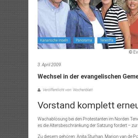
Kanarische Inseln
Panorama
Teneriffa
© Ev
3. April 2009
Wechsel in der evangelischen Geme
Veröffentlicht von: Wochenblatt
Vorstand komplett erneu
Wachablösung bei den Protes­tanten im Norden Teneri
es die Altersbeschränkung der Satzung fordert – z
Zu diesem gehören: Anita Sturhan, Marion van de Poll