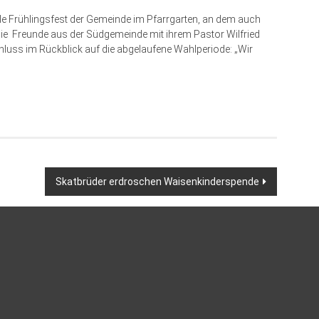
e Frühlingsfest der Gemeinde im Pfarrgarten, an dem auch
e Freunde aus der Südgemeinde mit ihrem Pas­tor Wilfried
luss im Rückblick auf die abgelaufene Wahlperiode: „Wir
Skatbrüder erdroschen Waisenkinderspende