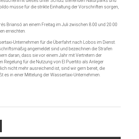
 Besucherlimit dieses unter Schutz stehenden Naturparks und
ildo müsse für die strikte Einhaltung der Vorschriften sorgen,
s Briansó an einem Freitag im Juli zwischen 8.00 und 20.00
en erreichten.
ertaxi-Unternehmen für die Überfahrt nach Lobos im Dienst.
rschriftsmäßig angemeldet sind und bezeichnen die Strafen
nern daran, dass sie vor einem Jahr mit Vertretern der
 Regelung für die Nutzung von El Puertito als Anleger
ch nicht mehr ausreichend ist, sind wir gern bereit, die
ßt es in einer Mittelung der Wassertaxi-Unternehmen.