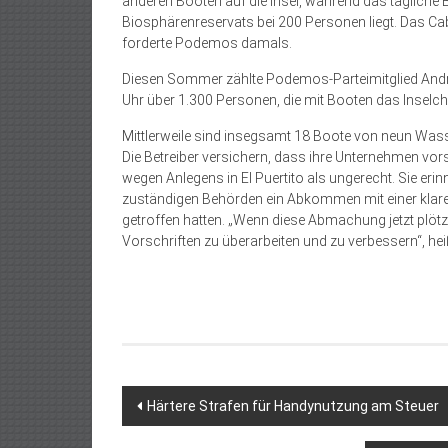
anderen Booten auf die Insel, während das tägliche
Biosphärenreservats bei 200 Personen liegt. Das Cab
forderte Podemos damals.
Diesen Sommer zählte Podemos-Parteimitglied André
Uhr über 1.300 Personen, die mit Booten das Inselch
Mittlerweile sind insegsamt 18 Boote von neun Wass
Die Betreiber versichern, dass ihre Unternehmen vo
wegen Anlegens in El Puertito als ungerecht. Sie erin
zuständigen Behörden ein Abkommen mit einer klaren
getroffen hatten. „Wenn diese Abmachung jetzt plötzli
Vorschriften zu überarbeiten und zu verbessern“, hei
Beitragsnavigation
Härtere Strafen für Handynutzung am Steuer