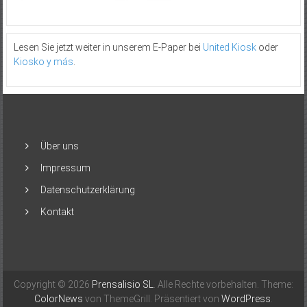
Lesen Sie jetzt weiter in unserem E-Paper bei
United Kiosk
oder
Kiosko y más
.
Über uns
Impressum
Datenschutzerklärung
Kontakt
Copyright © 2026
Prensalisio SL
. Alle Rechte vorbehalten. Theme:
ColorNews
von ThemeGrill. Präsentiert von
WordPress
.