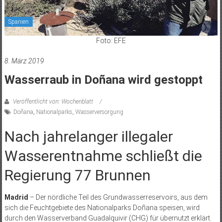
Spanien
Foto: EFE
8. März 2019
Wasserraub in Doñana wird gestoppt
Veröffentlicht von: Wochenblatt
Doñana
,
Nationalparks
,
Wasserversorgung
Nach jahrelanger illegaler
Wasserentnahme schließt die
Regierung 77 Brunnen
Madrid
– Der nördliche Teil des Grundwasserreservoirs, aus dem
sich die Feuchtgebiete des Nationalparks Doñana speisen, wird
durch den Wasserverband Guadalquivir (CHG) für übernutzt erklärt.