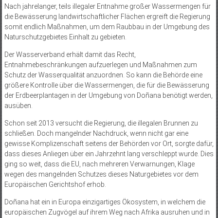
Nach jahrelanger, teils illegaler Entnahme großer Wassermengen für
die Bewässerung landwirtschaftlicher Flächen ergreift die Regierung
somit endlich Maßnahmen, um dem Raubbau in der Umgebung des
Naturschutzgebietes Einhalt zu gebieten.
Der Wasserverband erhält damit das Recht,
Entnahmebeschränkungen aufzuerlegen und Maßnahmen zum
Schutz der Wasserqualität anzuordnen. So kann die Behörde eine
größere Kontrolle über die Wassermengen, die für die Bewässerung
der Erdbeerplantagen in der Umgebung von Doñana benötigt werden,
ausüben.
Schon seit 2013 versucht die Regierung, die illegalen Brunnen zu
schließen. Doch mangelnder Nachdruck, wenn nicht gar eine
gewisse Komplizenschaft seitens der Behörden vor Ort, sorgte dafür,
dass dieses Anliegen über ein Jahrzehnt lang verschleppt wurde. Dies
ging so weit, dass die EU, nach mehreren Verwarnungen, Klage
wegen des mangelnden Schutzes dieses Naturgebietes vor dem
Europäischen Gerichtshof erhob.
Doñana hat ein in Europa einzigartiges Ökosystem, in welchem die
europäischen Zugvögel auf ihrem Weg nach Afrika ausruhen und in