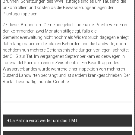
Brunnen, Schätzungen des WWF zufolge sind es um Tausend, die
unkontrolliert und kostenlos die Bewässerungsanlagen der
Plantagen speisen.
77 dieser Brunnen im Gemeindegebiet Lucena del Puerto werden in
den kommenden zwei Monaten stillgelegt, falls die
Gemeindeverwaltung nicht nochmals Widerspruch dagegen einlegt.
Jahrelang mauerten die lokalen Behörden und die Landwirte, doch
nachdem nun mehrere Gerichtsentscheidungen vorliegen, schreitet
der CHG zur Tat. Im vergangenen September kam es deswegen in
Lucena del Puerto zu einem Zwischenfall. Ein Beauftragter des
Wasserverbandes wurde während einer Inspektion von mehreren
Dutzend Landwirten bedrängt und ist seitdem krankgeschrieben. Der
Vorfall beschäftigt nun die Gerichte.
Beitragsnavigation
La Palma wirbt weiter um das TMT