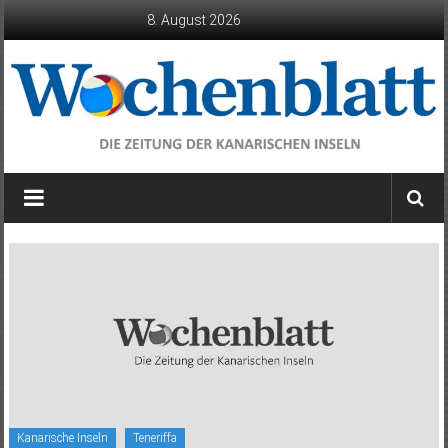
Zum
8. August 2026
Inhalt
springen
Wochenblatt
die
Zeitung
der
Kanarischen
Inseln
Kanarische Inseln
Teneriffa