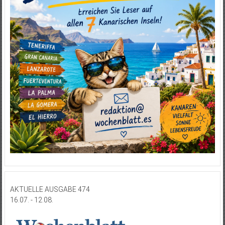
AKTUELLE AUSGABE 474
16.07. - 12.08.