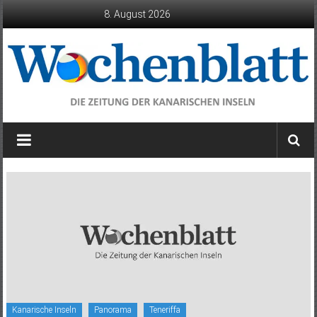
Zum
8. August 2026
Inhalt
springen
Wochenblatt
die
Zeitung
der
Kanarischen
Inseln
Kanarische Inseln
Panorama
Teneriffa