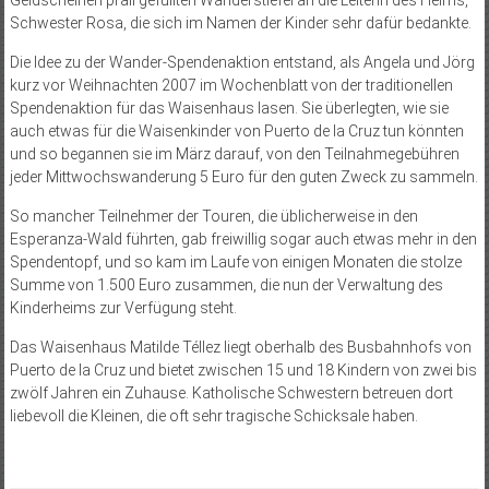
Geldscheinen prall gefüllten Wanderstiefel an die Leiterin des Heims,
Schwester Rosa, die sich im Namen der Kinder sehr dafür bedankte.
Die Idee zu der Wander-Spendenaktion entstand, als Angela und Jörg
kurz vor Weihnachten 2007 im Wochenblatt von der traditionellen
Spendenaktion für das Waisenhaus lasen. Sie überlegten, wie sie
auch etwas für die Waisenkinder von Puerto de la Cruz tun könnten
und so begannen sie im März darauf, von den Teilnahmegebühren
jeder Mittwochswanderung 5 Euro für den guten Zweck zu sammeln.
So mancher Teilnehmer der Touren, die üblicherweise in den
Esperanza-Wald führten, gab freiwillig sogar auch etwas mehr in den
Spendentopf, und so kam im Laufe von einigen Monaten die stolze
Summe von 1.500 Euro zusammen, die nun der Verwaltung des
Kinderheims zur Verfügung steht.
Das Waisenhaus Matilde Téllez liegt oberhalb des Busbahnhofs von
Puerto de la Cruz und bietet zwischen 15 und 18 Kindern von zwei bis
zwölf Jahren ein Zuhause. Katholische Schwestern betreuen dort
liebevoll die Kleinen, die oft sehr tragische Schicksale haben.