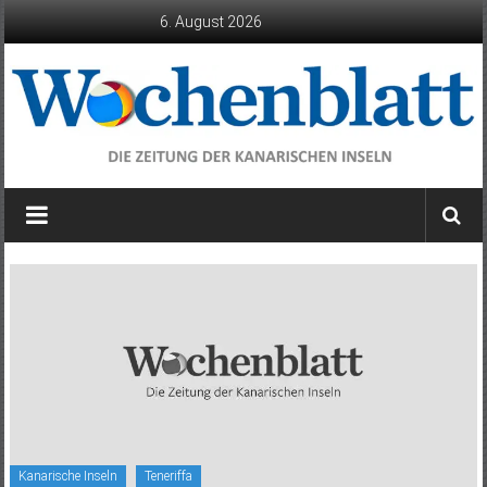
Zum
6. August 2026
Inhalt
springen
Wochenblatt
die
Zeitung
der
Kanarischen
Inseln
Kanarische Inseln
Teneriffa