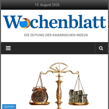
Zum
10. August 2026
Inhalt
springen
Wochenblatt
die
Zeitung
der
Kanarischen
Inseln
Spanien