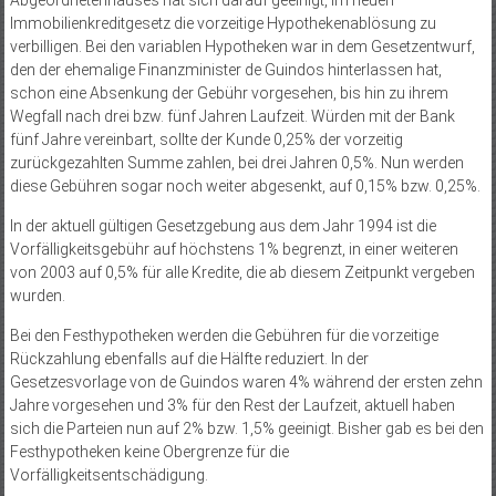
Abgeordnetenhauses hat sich darauf geeinigt, im neuen
Immobilienkreditgesetz die vorzeitige Hypothekenablösung zu
verbilligen. Bei den variablen Hypotheken war in dem Gesetzentwurf,
den der ehemalige Finanzminister de Guindos hinterlassen hat,
schon eine Absenkung der Gebühr vorgesehen, bis hin zu ihrem
Wegfall nach drei bzw. fünf Jahren Laufzeit. Würden mit der Bank
fünf Jahre vereinbart, sollte der Kunde 0,25% der vorzeitig
zurückgezahlten Summe zahlen, bei drei Jahren 0,5%. Nun werden
diese Gebühren sogar noch weiter abgesenkt, auf 0,15% bzw. 0,25%.
In der aktuell gültigen Gesetzgebung aus dem Jahr 1994 ist die
Vorfälligkeitsgebühr auf höchstens 1% begrenzt, in einer weiteren
von 2003 auf 0,5% für alle Kredite, die ab diesem Zeitpunkt vergeben
wurden.
Bei den Festhypotheken werden die Gebühren für die vorzeitige
Rückzahlung ebenfalls auf die Hälfte reduziert. In der
Gesetzesvorlage von de Guindos waren 4% während der ersten zehn
Jahre vorgesehen und 3% für den Rest der Laufzeit, aktuell haben
sich die Parteien nun auf 2% bzw. 1,5% geeinigt. Bisher gab es bei den
Festhypotheken keine Obergrenze für die
Vorfälligkeitsentschädigung.