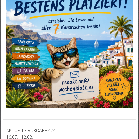
AKTUELLE AUSGABE 474
16.07. - 12.08.