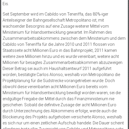
Eis.
Seit September wird im Cabildo von Teneriffa, das 80%-iger
Anteilseigner der Bahngesellschaft Metropolitano ist, mit
wachsender Besorgnis auf eine Zusage weiterer Mittel vom
Ministerium für Inlandsentwicklung gewartet. Im Rahmen des
Zusammenarbeitsabkommens zwischen dem Ministerium und dem
Cabildo von Teneriffa für die Jahre 2010 und 2011 flossen von
Staatsseite acht Millionen Euro in das Bahnprojekt, 2011 kamen
weitere zwei Millionen hinzu und es wurde vereinbart, weitere acht
Millionen für besagtes Zusammenarbeitsabkommen abzuzweigen.
Dieser Betrag sei auch im Haushaltsentwurf 2011 aufgeführt
worden, bestätigte Carlos Alonso, weshalb von Metropolitano die
Projektplanung für die Südstrecke vorangetrieben wurde. Doch
obwohl diese vereinbarten acht Millionen Euro bereits vom
Ministerium für Inlandsentwicklung bewilligt worden waren, sei die
endgültige Freigabe der Mittel durch das Finanzministerium nie
geschehen. Sobald die definitive Zusage der acht Millionen Euro
durch Unterzeichnung des Abkommens erfolge, werde auch die
Blockierung des Projekts aufgehoben versicherte Alonso, weshalb
es sich nur um einen zeitlichen Aufschub handele. Die Dauer scheint
allerdings trotz aller Zuversicht von Cabildo und Metropolitano sehr