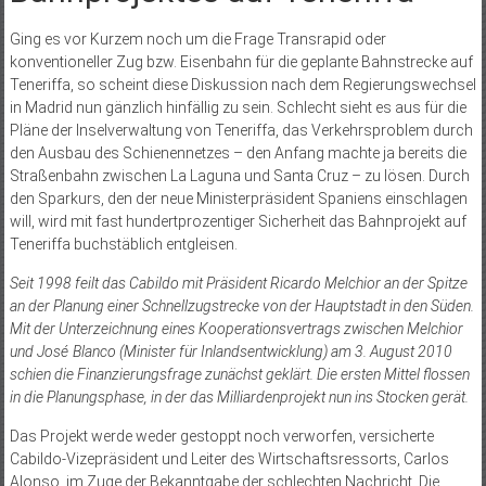
Ging es vor Kurzem noch um die Frage Transrapid oder
konventioneller Zug bzw. Eisenbahn für die geplante Bahnstrecke auf
Teneriffa, so scheint diese Diskussion nach dem Regierungswechsel
in Madrid nun gänzlich hinfällig zu sein. Schlecht sieht es aus für die
Pläne der Inselverwaltung von Teneriffa, das Verkehrsproblem durch
den Ausbau des Schienennetzes – den Anfang machte ja bereits die
Straßenbahn zwischen La Laguna und Santa Cruz – zu lösen. Durch
den Sparkurs, den der neue Ministerpräsident Spaniens einschlagen
will, wird mit fast hundertprozentiger Sicherheit das Bahnprojekt auf
Teneriffa buchstäblich entgleisen.
Seit 1998 feilt das Cabildo mit Präsident Ricardo Melchior an der Spitze
an der Planung einer Schnellzugstrecke von der Hauptstadt in den Süden.
Mit der Unterzeichnung eines Kooperationsvertrags zwischen Melchior
und José Blanco (Minister für Inlandsentwicklung) am 3. August 2010
schien die Finanzierungsfrage zunächst geklärt. Die ersten Mittel flossen
in die Planungsphase, in der das Milliardenprojekt nun ins Stocken gerät.
Das Projekt werde weder gestoppt noch verworfen, versicherte
Cabildo-Vizepräsident und Leiter des Wirtschaftsressorts, Carlos
Alonso, im Zuge der Bekanntgabe der schlechten Nachricht. Die