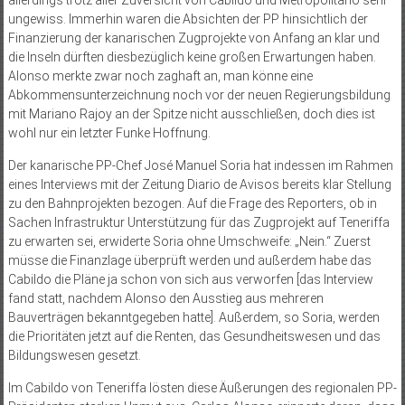
ungewiss. Immerhin waren die Absichten der PP hinsichtlich der
Finanzierung der kanarischen Zugprojekte von Anfang an klar und
die Inseln dürften diesbezüglich keine großen Erwartungen haben.
Alonso merkte zwar noch zaghaft an, man könne eine
Abkommensunterzeichnung noch vor der neuen Regierungsbildung
mit Mariano Rajoy an der Spitze nicht ausschließen, doch dies ist
wohl nur ein letzter Funke Hoffnung.
Der kanarische PP-Chef José Manuel Soria hat indessen im Rahmen
eines Interviews mit der Zeitung Diario de Avisos bereits klar Stellung
zu den Bahnprojekten bezogen. Auf die Frage des Reporters, ob in
Sachen Infrastruktur Unterstützung für das Zugprojekt auf Teneriffa
zu erwarten sei, erwiderte Soria ohne Umschweife: „Nein.“ Zuerst
müsse die Finanzlage überprüft werden und außerdem habe das
Cabildo die Pläne ja schon von sich aus verworfen [das Interview
fand statt, nachdem Alonso den Ausstieg aus mehreren
Bauverträgen bekanntgegeben hatte]. Außerdem, so Soria, werden
die Prioritäten jetzt auf die Renten, das Gesundheitswesen und das
Bildungswesen gesetzt.
Im Cabildo von Teneriffa lösten diese Äußerungen des regionalen PP-