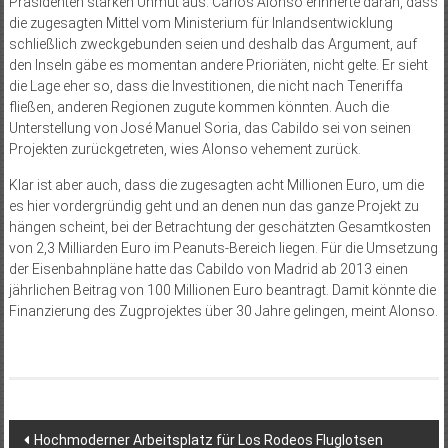
Präsidenten starken Unmut aus. Carlos Alonso erinnerte daran, dass
die zugesagten Mittel vom Ministerium für Inlandsentwicklung
schließlich zweckgebunden seien und deshalb das Argument, auf
den Inseln gäbe es momentan andere Prioriäten, nicht gelte. Er sieht
die Lage eher so, dass die Investitionen, die nicht nach Teneriffa
fließen, anderen Regionen zugute kommen könnten. Auch die
Unterstellung von José Manuel Soria, das Cabildo sei von seinen
Projekten zurückgetreten, wies Alonso vehement zurück.
Klar ist aber auch, dass die zugesagten acht Millionen Euro, um die
es hier vordergründig geht und an denen nun das ganze Projekt zu
hängen scheint, bei der Betrachtung der geschätzten Gesamtkosten
von 2,3 Milliarden Euro im Peanuts-Bereich liegen. Für die Umsetzung
der Eisenbahnpläne hatte das Cabildo von Madrid ab 2013 einen
jährlichen Beitrag von 100 Millionen Euro beantragt. Damit könnte die
Finan­zierung des Zugprojektes über 30 Jahre gelingen, meint Alonso.
Beitragsnavigation
Hochmoderner Arbeitsplatz für Los Rodeos Fluglotsen