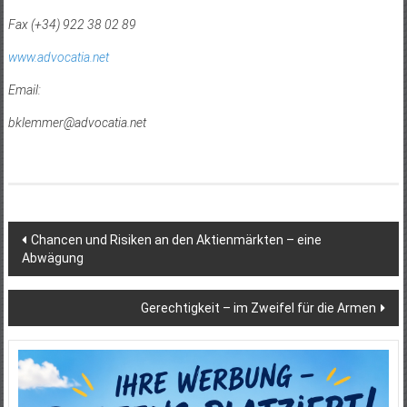
Fax (+34) 922 38 02 89
www.advocatia.net
Email:
bklemmer@advocatia.net
Beitragsnavigation
Chancen und Risiken an den Aktienmärkten – eine
Abwägung
Gerechtigkeit – im Zweifel für die Armen