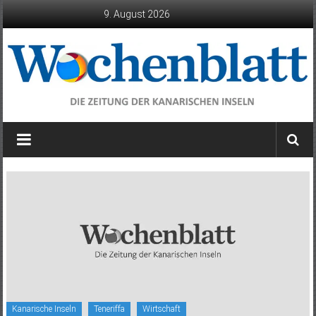
Zum
9. August 2026
Inhalt
springen
Wochenblatt
die
Zeitung
der
Kanarischen
Inseln
Kanarische Inseln
Teneriffa
Wirtschaft