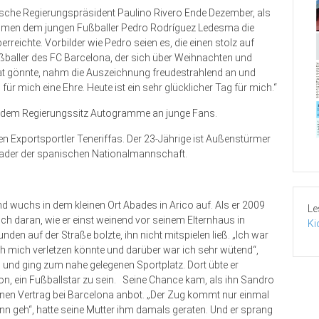
sche Regierungspräsident Paulino Rivero Ende Dezember, als
Rahmen dem jungen Fußballer Pedro Rodríguez Ledesma die
rreichte. Vorbilder wie Pedro seien es, die einen stolz auf
ußballer des FC Barcelona, der sich über Weihnachten und
imat gönnte, nahm die Auszeichnung freudestrahlend an und
für mich eine Ehre. Heute ist ein sehr glücklicher Tag für mich.“
 dem Regierungssitz Autogramme an junge Fans.
en Exportsportler Teneriffas. Der 23-Jährige ist Außenstürmer
Kader der spanischen Nationalmannschaft.
nd wuchs in dem kleinen Ort Abades in Arico auf. Als er 2009
Le
 sich daran, wie er einst weinend vor seinem Elternhaus in
Ki
nden auf der Straße bolzte, ihn nicht mitspielen ließ. „Ich war
ch mich verletzen könnte und darüber war ich sehr wütend“,
m und ging zum nahe gelegenen Sportplatz. Dort übte er
on, ein Fußballstar zu sein. Seine Chance kam, als ihn Sandro
einen Vertrag bei Barcelona anbot. „Der Zug kommt nur einmal
ann geh“, hatte seine Mutter ihm damals geraten. Und er sprang