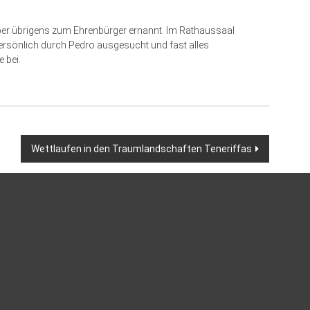
er übrigens zum Ehrenbürger ernannt. Im Rathaussaal
rsönlich durch Pedro ausgesucht und fast alles
 bei.
Wettlaufen in den Traumlandschaften Teneriffas