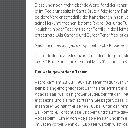
Diese und noch mehr lobende Worte fand der kanari
er im Regierungssitz in Santa Cruz in feierlichem 
goldene Verdienstmedaille der Kanarischen Inseln übe
seine Herkunft machen, betonte Rivero. Der junge F
Neujahr ein paar Tage mit seiner Familie in der He
entgegnete: „Als Canario und Bürger Teneriffas ist es 
Nach dem Festakt gab der sympathische Kicker vor
Pedro Rodríguez Ledesma ist einer der erfolgreichst
des FC Barcelona und steht seit Mai 2010 auch im 
Der wahr gewordene Traum
Pedro kam am 28. Juli 1987 auf Teneriffa zur Welt u
sein bislang erfolgreichstes Jahr feierte, erinnert er
Abades saß, weil sein großer Bruder, der mit den Freu
erst sechs und sie fast achtzehn. Sie sagten, dass i
erzählte er. So nahm er seinen Fußball unter den Ar
Ballkontrolle, Torschüsse, Dribbeln und träumte dav
Rosell beim Turnier von Adeje spielen sah und ihm 
im Leben vorbei, wenn du Fußballer werden willst, d