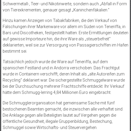
Schwermetall-, Teer- und Nikotinwerte, sondern auch „Abfall in Form
von Tierexkrementen, genauer gesagt „Kaninchenfäkalien.“
Hinzu kamen Anzeigen von Tabakfabriken, die den Verkauf von
Fälschungen ihrer Markenware vor allem im Süden von Teneriffa, in
Bars und Discotheken, festgestellt hatten. Erste Ermittlungen deuteten
auf gewisse Importeure hin, die ihre Ware als „steuerbefreit“
deklarierten, weil sie zur Versorgung von Passagierschiffen im Hafen
bestimmt sei.
Tatsächlich jedoch wurde die Ware auf Teneriffa, auf dem
spanischen Festland und in Andorra verschoben. Das Frachtgut
wurde in Containern verschifft, deren Inhalt als „alte Autoreifen zum
Recycling“ deklariert war. Die sichergestellte Schmuggelware wurde
bei der Durchsuchung mehrerer Frachtschiffe entdeckt. Ihr Verkauf
hätte dem Schmugg­­­-lerring 4,84 Millionen Euro eingebracht.
Die Schmugglerorganisation hat gemeinsame Sache mit fünf
bestochenen Beamten gemacht, die inzwischen alle verhaftet sind.
Die Anklage gegen alle Beteiligten lautet auf Vergehen gegen die
öffentliche Gesundheit, illegale Gruppenbildung, Bestechung,
Schmuggel sowie Wirtschafts- und Steuervergehen.