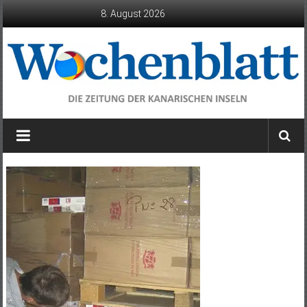
Zum
8. August 2026
Inhalt
springen
Wochenblatt
die
Zeitung
der
Kanarischen
Inseln