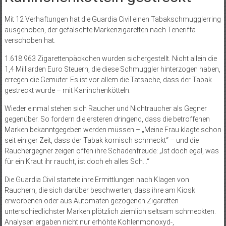
Mit 12 Verhaftungen hat die Guardia Civil einen Tabakschmugglerring
ausgehoben, der gefälschte Markenzigaretten nach Teneriffa
verschoben hat.
1.618.963 Zigarettenpäckchen wurden sichergestellt. Nicht allein die
1,4 Milliarden Euro Steuern, die diese Schmuggler hinterzogen haben,
erregen die Gemüter. Es ist vor allem die Tatsache, dass der Tabak
gestreckt wurde – mit Kaninchenkötteln.
Wieder einmal stehen sich Raucher und Nichtraucher als Gegner
gegenüber. So fordern die ersteren dringend, dass die betroffenen
Marken bekanntgegeben werden müssen – „Meine Frau klagte schon
seit einiger Zeit, dass der Tabak komisch schmeckt“ – und die
Rauchergegner zeigen offen ihre Schadenfreude: „Ist doch egal, was
für ein Kraut ihr raucht, ist doch eh alles Sch…“
Die Guardia Civil startete ihre Ermittlungen nach Klagen von
Rauchern, die sich darüber beschwerten, dass ihre am Kiosk
erworbenen oder aus Automaten gezogenen Zigaretten
unterschiedlichster Marken plötzlich ziemlich seltsam schmeckten.
Analysen ergaben nicht nur erhöhte Kohlenmonoxyd-,