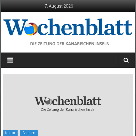
Zum
7. August 2026
Inhalt
springen
Wochenblatt
die
Zeitung
der
Kanarischen
Inseln
Kultur
Spanien