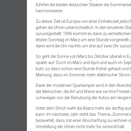
führten die beiden deutschen Staaten die Sommerzeit
harmonisieren.
Zu dieser Zeit ist Europa von einer Einheitszeit jed
gehen die Uhren unterschiedlich. In den einzelnen St
zurückgestellt. 1996 kommt es dann zu einheitlichen
letzten Sonntag im März um eine Stunde vorgestellt u
dann wird die Uhr nachts um drei auf zwei Uhr zurück
So geht die Sonne von März bis Oktober überall in Eu
später auf. Doch im März und April und auch im Sep
kühl, so dass schon eine Stunde früher geheizt und
Meinung, dass im Sommer mehr elektrischer Strom v
Dank der modernen Sparlampen wird in den Abendst
der Menschen, die Art und Weise wie sie ihre Freizei
schweigen von der Benutzung der Autos am längere
Unter dem Strich sieht die Bilanz mehr als dürftig 
kann. Im nächsten Jahr steht das Thema „Sommerzei
bezweifelt, dass mit einer Abschaffung zu rechnen i
Umstellung der Uhren nicht mehr für sinnvoll hält.