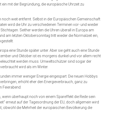
 ein mit der Begründung, die europäische Uhrzeit zu
och noch weit entfernt. Selbst in der Europäischen Gemeinschaft
aaten wird die Uhr zu verschiedenen Terminen vor- und wieder
 Stichtagen. Seither werden die Uhren überall in Europa am
nd am letzten Oktobersonntag tritt wieder die Normalzeit ein,
gestellt.
ropa eine Stunde später unter. Aber sie geht auch eine Stunde
tember und Oktober ist es morgens dunkel und vor allem recht
 beleuchtet werden muss. Umweltschützer sind sogar der
erbraucht wird als im Winter.
unden immer weniger Energie eingespart. Die neuen Hobbys
t verbringen, erhöht eher den Energieverbrauch, ganz zu
n Feierabend.
aus, wenn überhaupt noch von einem Spareffekt die Rede sein
t“ erneut auf der Tagesordnung der EU, doch allgemein wird
st, obwohl die Mehrheit der europäischen Bevölkerung die