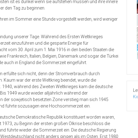
sten ist es dunkel wenn sie aufstehen müssen und ihre innere
üher den Tag zu beginnen.
Uhren im Sommer eine Stunde vorgestellt werden, wird weniger
rfindung unserer Tage. Während des Ersten Weltkrieges
zeit einzuführen und die gesparte Energie für
t vom 30. April zum 1. Mai 1916 in den beiden Staaten die
wie Frankreich, Italien, Belgien, Dänemark und sogar die Türkei
de auch in England die Sommerzeit eingeführt.
erfüllte sich nicht, denn der Stromverbrauch durch
. Kaum war der erste Weltkrieg beendet, wurde die
t. 1940, während des Zweiten Weltkrieges kam die deutsche
Le
is 1949 wurde wieder alljährlich während der
Ki
n der sowjetisch besetzten Zone verstieg man sich 1945
und führte sozusagen eine Hochsommerzeit ein.
eutsche Demokratische Republik konstituiert worden waren,
rst 1973, zu Beginn der ersten großen Ölkrise beschloss die
d führte wieder die Sommerzeit ein. Die deutsche Regierung
in Westdeutschland nicht anders gingen als im Osten. Erst 1980