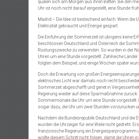
quälen sich am Morgen aus ihren Betten. Bei den mei
Uhr ist noch nicht darauf eingestellt, eine Stunde fr
Madrid – Die Idee ist bestechend einfach: Wenn die 
Elektrizität gebraucht und Energie gespart.
Die Einführung der Sommerzeit ist übrigens keine E
beschlossen Deutschland und Österreich die Sommer
Rüstungszwecke zu verwenden. So wurden in der Nach
Uhren um eine Stunde vorgestellt. Zahlreiche Länder 
folgten dem Beispiel, und einige Wochen später wur
Doch die Erwartung von großen Energieeinsparungen 
elektrisches Licht war damals noch recht bescheiden
Sommerzeit abgeschafft und geriet in Vergessenhei
Regierung wieder auf diese Sparmaßnahme zurück. B
Sommermonate die Uhr um eine Stunde vorgestellt. I
sogar dazu, die Uhr um zwei Stunden vorzurücken 
Nachdem die Bundesrepublik Deutschland und die D
wurden die Uhrzeiger für eine Weile nicht gedreht. E
französische Regierung ein Energiesparprogramm un
wollte diesem Schritt nicht folgen, damit die Uhren 