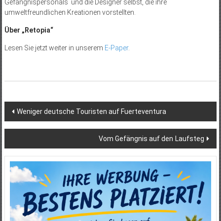
Gefängnispersonals und die Designer selbst, die ihre
umweltfreundlichen Kreationen vorstellten.
Über „Retopia“
Lesen Sie jetzt weiter in unserem
E-Paper
.
Beitragsnavigation
Weniger deutsche Touristen auf Fuerteventura
Vom Gefängnis auf den Laufsteg