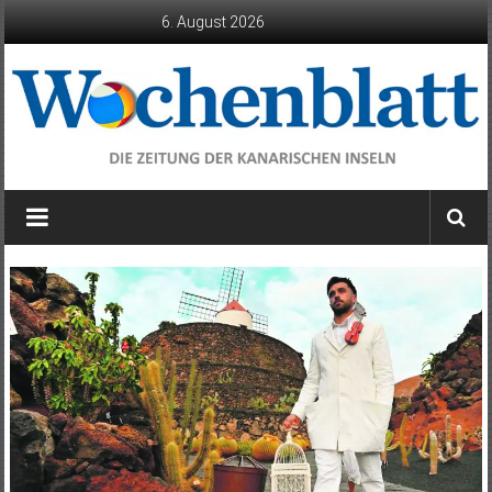
Zum
6. August 2026
Inhalt
springen
Wochenblatt
die
Zeitung
der
Kanarischen
Inseln