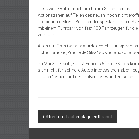
Das zweite Aufnahmeteam hat im Süden der Insel in 
Actionszenen auf Teilen des neuen, noch nicht eröf
Tropicana gedreht. Bei einer der spektakulärsten S
mit einem Fuhrpark von fast 100 Fahrzeugen für die 
zermalmt.
Auch auf Gran Canaria wurde gedreht. Ein speziell 
hohen Brücke „Puente de Silva“ sowie Landschaftsa
Im Mai 2013 soll „Fast & Furious 6“ in die Kinos kom
sich nicht für schnelle Autos interessieren, aber neu
Titanen“ erneut auf der großen Leinwand zu sehen.
Beitragsnavigation
Streit um Taubenplage entbrannt