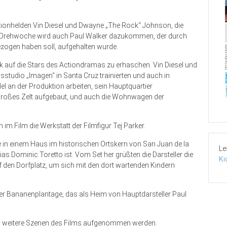
ctionhelden Vin Diesel und Dwayne „The Rock“ Johnson, die
zten Drehwoche wird auch Paul Walker dazukommen, der durch
gezogen haben soll, aufgehalten wurde.
k auf die Stars des Actiondramas zu erhaschen. Vin Diesel und
sstudio „Imagen“ in Santa Cruz trainierten und auch in
el an der Produktion arbeiten, sein Hauptquartier
 großes Zelt aufgebaut, und auch die Wohnwagen der
h im Film die Werkstatt der Filmfigur Tej Parker.
n einem Haus im historischen Ortskern von San Juan de la
Le
as Dominic Toretto ist. Vom Set her grüßten die Darsteller die
Ki
en Dorfplatz, um sich mit den dort wartenden Kindern
iner Bananenplantage, das als Heim von Hauptdarsteller Paul
len weitere Szenen des Films aufgenommen werden.