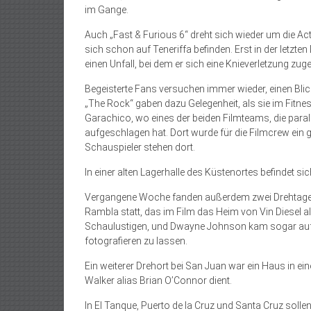
im Gange.
Auch „Fast & Furious 6“ dreht sich wieder um die A
sich schon auf Teneriffa befinden. Erst in der let
einen Unfall, bei dem er sich eine Knieverletzung zu
Begeisterte Fans versuchen immer wieder, einen Blic
„The Rock“ gaben dazu Gelegenheit, als sie im Fitnes
Garachico, wo eines der beiden Filmteams, die parall
aufgeschlagen hat. Dort wurde für die Filmcrew ein
Schauspieler stehen dort.
In einer alten Lagerhalle des Küstenortes befindet sic
Vergangene Woche fanden außerdem zwei Drehtage i
Rambla statt, das im Film das Heim von Vin Diesel ali
Schaulustigen, und Dwayne Johnson kam sogar auf d
fotografieren zu lassen.
Ein weiterer Drehort bei San Juan war ein Haus in e
Walker alias Brian O’Connor dient.
In El Tanque, Puerto de la Cruz und Santa Cruz sol