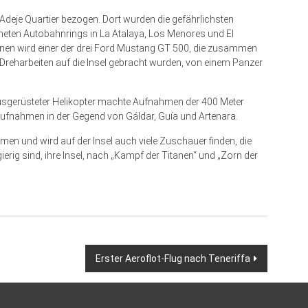
Adeje Quartier bezogen. Dort wurden die gefährlichsten
fneten Autobahnrings in La Atalaya, Los Menores und El
zenen wird einer der drei Ford Mustang GT 500, die zusammen
Dreharbeiten auf die Insel gebracht wurden, von einem Panzer
ausgerüsteter Helikopter machte Aufnahmen der 400 Meter
ufnahmen in der Gegend von Gáldar, Guía und Artenara.
men und wird auf der Insel auch viele Zuschauer finden, die
gierig sind, ihre Insel, nach „Kampf der Titanen“ und „Zorn der
Erster Aeroflot-Flug nach Teneriffa