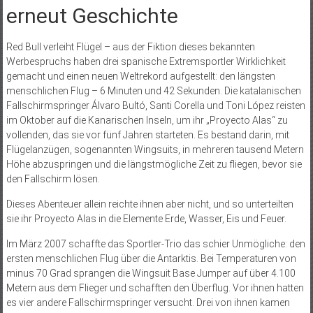
erneut Geschichte
Red Bull verleiht Flügel – aus der Fiktion dieses bekannten
Werbespruchs haben drei spanische Extrem­sportler Wirklichkeit
gemacht und einen neuen Weltrekord aufgestellt: den längsten
menschlichen Flug – 6 Minuten und 42 Sekunden. Die katalanischen
Fallschirmspringer Álvaro Bultó, Santi Corella und Toni López reis­ten
im Oktober auf die Kanarischen Inseln, um ihr „Proyecto Alas“ zu
vollenden, das sie vor fünf Jahren starteten. Es bestand darin, mit
Flügelanzügen, sogenannten Wingsuits, in mehreren tausend Metern
Höhe abzuspringen und die längstmögliche Zeit zu fliegen, bevor sie
den Fallschirm lösen.
Dieses Abenteuer allein reichte ihnen aber nicht, und so unterteilten
sie ihr Proyecto Alas in die Elemente Erde, Wasser, Eis und Feuer.
Im März 2007 schaffte das Sportler-Trio das schier Unmögliche: den
ers­ten menschlichen Flug über die Ant­arktis. Bei Temperaturen von
minus 70 Grad sprangen die Wingsuit Base Jumper auf über 4.100
Metern aus dem Flieger und schafften den Überflug. Vor ihnen hatten
es vier andere Fallschirmspringer versucht. Drei von ihnen kamen