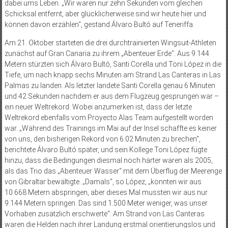
dabei ums Leben. „Wir waren nur zehn Sekunden vom gleichen
Schicksal entfernt, aber glücklicherweise sind wir heute hier und
können davon erzählen“, gestand Álvaro Bultó auf Teneriffa.
Am 21. Oktober starteten die drei durchtrainierten Wingsuit-Athleten
zunächst auf Gran Canaria zu ihrem „Abenteuer Erde“. Aus 9.144
Metern stürzten sich Álvaro Bultó, Santi Corella und Toni López in die
Tiefe, um nach knapp sechs Minuten am Strand Las Canteras in Las
Palmas zu landen. Als letzter landete Santi Corella genau 6 Minuten
und 42 Sekunden nachdem er aus dem Flugzeug gesprungen war –
ein neuer Weltrekord. Wobei anzumerken ist, dass der letzte
Weltrekord ebenfalls vom Proyecto Alas Team aufgestellt worden
war. „Während des Trainings im Mai auf der Insel schaffte es keiner
von uns, den bisherigen Rekord von 6:02 Minuten zu brechen“,
berichtete Álvaro Bultó später, und sein Kollege Toni López fügte
hinzu, dass die Bedingungen diesmal noch härter waren als 2005,
als das Trio das „Abenteuer Wasser“ mit dem Überflug der Meer­enge
von Gibraltar bewältigte. „Damals“, so López, „konnten wir aus
10.668 Metern abspringen, aber dieses Mal mussten wir aus nur
9.144 Metern springen. Das sind 1.500 Meter weniger, was unser
Vorhaben zusätzlich erschwerte“. Am Strand von Las Cante­ras
waren die Helden nach ihrer Landung erstmal orientierungslos und