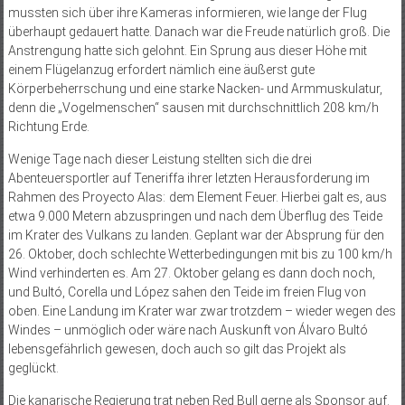
mussten sich über ihre Kameras informieren, wie lange der Flug
überhaupt gedauert hatte. Danach war die Freude natürlich groß. Die
Anstrengung hatte sich gelohnt. Ein Sprung aus dieser Höhe mit
einem Flügelanzug erfordert nämlich eine äußerst gute
Körperbeherrschung und eine starke Nacken- und Armmuskulatur,
denn die „Vogelmenschen“ sausen mit durchschnittlich 208 km/h
Richtung Erde.
Wenige Tage nach dieser Leistung stellten sich die drei
Abenteuersportler auf Teneriffa ihrer letzten Herausforderung im
Rahmen des Proyecto Alas: dem Element Feuer. Hierbei galt es, aus
etwa 9.000 Metern abzuspringen und nach dem Überflug des Teide
im Krater des Vulkans zu landen. Geplant war der Absprung für den
26. Oktober, doch schlechte Wetterbedingungen mit bis zu 100 km/h
Wind verhinderten es. Am 27. Oktober gelang es dann doch noch,
und Bultó, Corella und López sahen den Teide im freien Flug von
oben. Eine Landung im Krater war zwar trotzdem – wieder wegen des
Windes – unmöglich oder wäre nach Auskunft von Álvaro Bultó
lebensgefährlich gewesen, doch auch so gilt das Projekt als
geglückt.
Die kanarische Regierung trat neben Red Bull gerne als Sponsor auf.