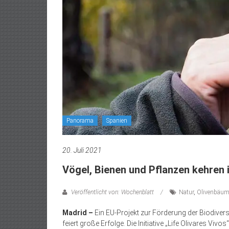
Panorama
Spanien
20. Juli 2021
Vögel, Bienen und Pflanzen kehren i
Veröffentlicht von: Wochenblatt
Natur
,
Olivenbäum
Madrid –
Ein EU-Projekt zur Förderung der Biodiver
feiert große Erfolge. Die Initiative „Life Olivares Vivo