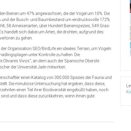
wilden Bienen um 47% angewachsen, die der Vögel um 10%. Die
 und der Busch- und Baumbestand um eindrucksvolle 172%
t, 58 Ameisenarten, über Hundert Bienenspezies, 549 Gras-
 handelt sich dabei um Arten, die drohten, aufgrund des
erloren zu gehen.
 der Organisation SEO/BirdLife ein ideales Terrain, um Vögeln
ädlingsplagen unter Kontrolle zu halten. Die
ife Olivares Vivos“, an dem auch der Spanische Oberste
her der Universität Jaén mitwirken.
senschaftler einen Katalog von 300.000 Spezies der Fauna und
ellt. Die minutiöse Untersuchung hat ergeben, dass diese,
Le
ehnten einen Teil ihrer Biodiversität eingebüßt haben, noch
Ki
n sind und dass diese zurückkehren, wenn ihnen gute