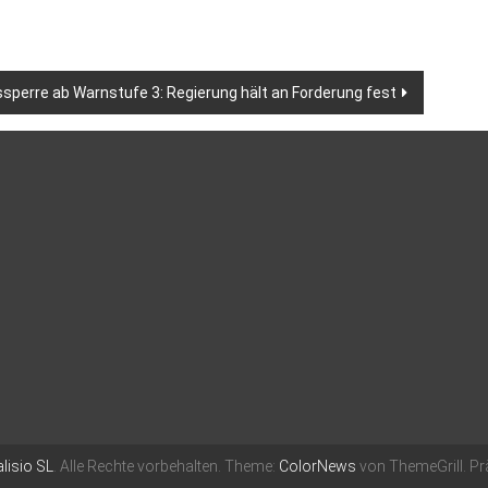
sperre ab Warnstufe 3: Regierung hält an Forderung fest
lisio SL
. Alle Rechte vorbehalten. Theme:
ColorNews
von ThemeGrill. Pr