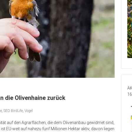
AK
16
n die Olivenhaine zurück
e
,
SEO BirdLife
,
Vögel
sität auf den Agrarflächen, die dem Olivenanbau gewidmet sind,
s“ ist EU-weit auf nahezu fünf Millionen Hektar aktiv, davon liegen