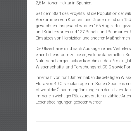
2,6 Millionen Hektar in Spanien.
Seit dem Start des Projekts ist die Population der 
Vorkommen von Kräutern und Gräsern sind um 15%
gewachsen. Insgesamt wurden 165 Vogelarten gezähl
und Kräutersorten und 137 Busch- und Baumarten. Es
Einsatzes von Herbiziden und anderen Maßnahmen v
Die Olivenhaine sind nach Aussagen eines Vertreters
einen Lebensraum zu bieten, welche dabei helfen, Sch
Naturschutzorganisation koordiniert das Projekt „L
Wissenschafts- und Forschungsrat CSIC sowie Forsc
Innerhalb von fünf Jahren haben die beteiligten Wis
Flora von 40 Olivenplantagen im Süden Spaniens erst
obwohl die Ölbaumanpflanzungen in den letzten Jahrz
immer ein wichtiger Rückzugsort für unzählige Arte
Lebensbedingungen geboten werden.