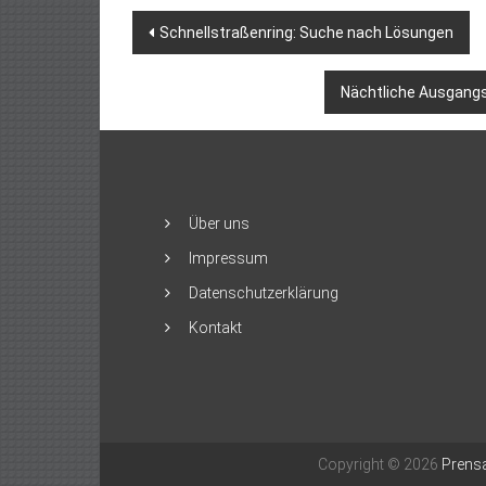
Beitragsnavigation
Schnellstraßenring: Suche nach Lösungen
Nächtliche Ausgangs
Über uns
Impressum
Datenschutzerklärung
Kontakt
Copyright © 2026
Prensa