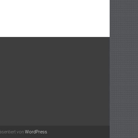
äsentiert von
WordPress
.