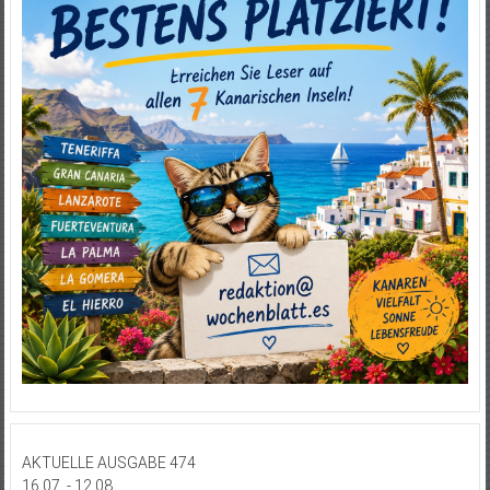
AKTUELLE AUSGABE 474
16.07. - 12.08.