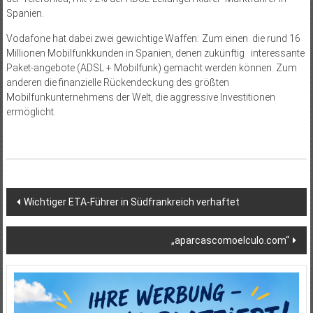
Spanien.
Vodafone hat dabei zwei gewichtige Waffen: Zum einen die rund 16
Millionen Mobilfunkkunden in Spanien, denen zukünftig interessante
Paket-angebote (ADSL + Mobilfunk) gemacht werden können. Zum
anderen die finanzielle Rü­ckendeckung des größten
Mobilfunkunternehmens der Welt, die aggressive Investitionen
ermöglicht.
Beitragsnavigation
Wichtiger ETA-Führer in Südfrankreich verhaftet
„aparcascomoelculo.com“