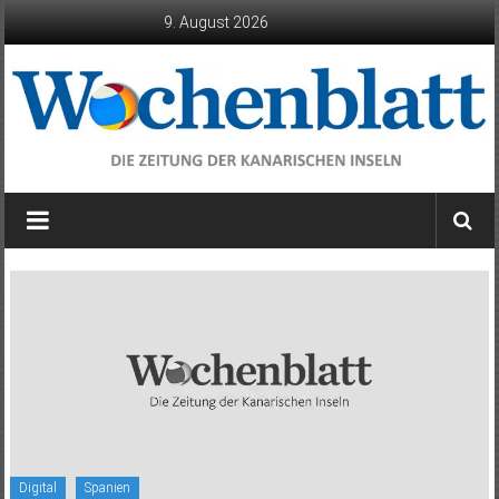
Zum
9. August 2026
Inhalt
springen
Wochenblatt
die
Zeitung
der
Kanarischen
Inseln
Digital
Spanien