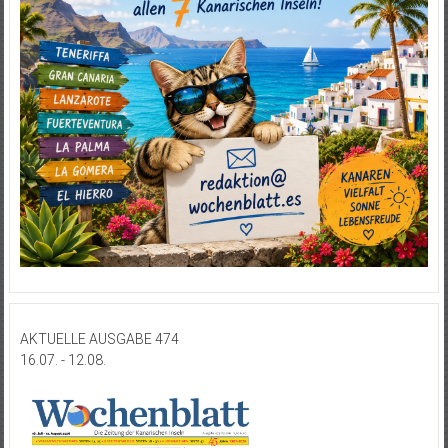
AKTUELLE AUSGABE 474
16.07. - 12.08.