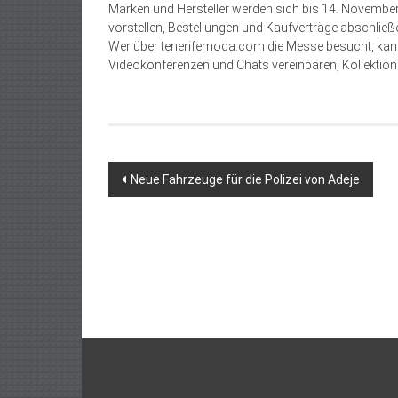
Marken und Hersteller werden sich bis 14. November
vorstellen, Bestellungen und Kaufverträge abschließe
Wer über tenerifemoda.com die Messe besucht, kann
Videokonferenzen und Chats vereinbaren, Kollektion
Beitragsnavigation
Neue Fahrzeuge für die Polizei von Adeje