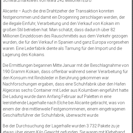
Schwarzmarktwert von etwa 242 Millionen Euro.
Alicante – Auch die drei Drahtzieher der Transaktion konnten
festgenommen und damit ein Drogenring zerschlagen werden, der
die illegale Einfuhr, Verarbeitung und den Verkauf von Kokain im
großen Stil betrieben hat. Man schätzt, dass dadurch über 82
Millionen Einzeldosen des Rauschmittels aus dem Verkehr gezogen
wurden, die für den Verkauf in Spanien und ganz Europa vorgesehen
waren. Eine Lederfabrik diente als Tarnung für den Import und die
Lagerung des Kokains.
Die Ermittlungen begannen Mitte Januar mit der Beschlagnahme von
190 Gramm Kokain, dass offenbar während seiner Verarbeitung für
den Konsum mit Rindsleder in Berührung gekommen war.
Nachforschungen ergaben, dass eine Schuhfabrik über den Hafen
Algeciras sechs Container mit Leder aus Kolumbien eingeführt hatte.
Die Ladung wurde dann Anfang Februar auf Paletten in eine
leerstehende Lagerhalle nach Elche bei Alicante gebracht, was von
einem der drei mittlerweile Festgenommenen, einem eingetragenen
Geschäftsführer der Schuhfabrik, überwacht wurde.
Bei der Durchsuchung der Lagerhalle wurden 3.732 Pakete zu je
etwas über einem Kilo Gewicht gefunden. Sie waren mit Klebeband