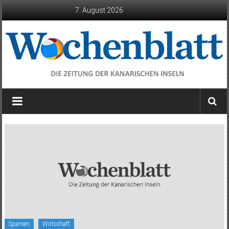
Zum
7. August 2026
Inhalt
springen
Wochenblatt
die
Zeitung
der
Kanarischen
Inseln
Spanien
Wirtschaft