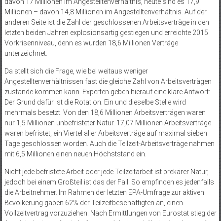
davon 17 Millionen im Angestelltenverhältnis, heute sind es 17,9
Millionen – davon 14,8 Millionen im Angestelltenverhältnis. Auf der
anderen Seite ist die Zahl der geschlossenen Arbeitsverträge in den
letzten beiden Jahren explosionsartig gestiegen und erreichte 2015
Vorkrisenniveau, denn es wurden 18,6 Millionen Verträge
unterzeichnet.
Da stellt sich die Frage, wie bei weitaus weniger
Angestelltenverhältnissen fast die gleiche Zahl von Arbeitsverträgen
zustande kommen kann. Experten geben hierauf eine klare Antwort:
Der Grund dafür ist die Rotation. Ein und dieselbe Stelle wird
mehrmals besetzt. Von den 18,6 Millionen Arbeitsverträgen waren
nur 1,5 Millionen unbefristeter Natur. 17,07 Millionen Arbeitsverträge
waren befristet, ein Viertel aller Arbeitsverträge auf maximal sieben
Tage geschlossen worden. Auch die Teilzeit-Arbeitsverträge nahmen
mit 6,5 Millionen einen neuen Höchststand ein.
Nicht jede befristete Arbeit oder jede Teilzeitarbeit ist prekärer Natur,
jedoch bei einem Großteil ist das der Fall. So empfinden es jedenfalls
die Arbeitnehmer. Im Rahmen der letzten EPA-Umfrage zur aktiven
Bevölkerung gaben 62% der Teilzeitbeschäftigten an, einen
Vollzeitvertrag vorzuziehen. Nach Ermittlungen von Euro­stat stieg der