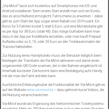
„Vía-Móvil” lässt sich kostenlos auf Smartphones mit iOS und
Android installieren. Beim ersten Start erstellt man sich ein Konto,
das es anschließend ermöglicht, Fahrscheine zu erwerben – dabei
gibt es zum Start der App sogar einen Rabatt von 20 Prozent. Ein
Bono für 5 Fahrten kostet 5 statt 6 Euro, und eine Monatskarte gibt
es per App für 38 Euro (statt 48). Das nötige Guthaben kann man
dazu in der App per Kreditkarte einzahlen, oder man kauft Prepaid-
Aufladecodes zu 5, 10, oder 20 Euro an den Ticketautomaten der
Tranvía-Haltestellen.
Zur Nutzung eines Handytickets muss der Benutzer lediglich beim
Besteigen der Trambahn die Vía-Móvil aktivieren und damit einen
sogenannten QR-Code scannen, der in den Bahnen angebracht ist.
Innerhalb kürzester Zeit kommt dann eine Bestätigung aufs Handy,
mit der man die Fahrt antreten kann.
Ausführliche Erklärungenüber die Funktionalität der Vía-Móvil gibt es
auf der Website
www.via-movil.es
– dazu gehören kurze Videos, die
die Nutzung veranschaulichen.
Vía-Móvil wurde als Ergänzung des herkömmlichen Ticketsystems
eingeführt. Mehr als 300 Benutzer haben sich in den ersten Stunden