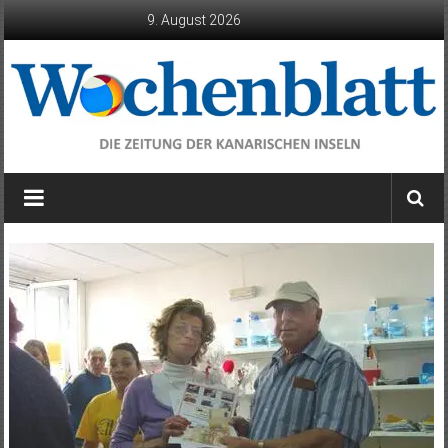
Zum
9. August 2026
Inhalt
springen
Wochenblatt
die
Zeitung
der
Kanarischen
Inseln