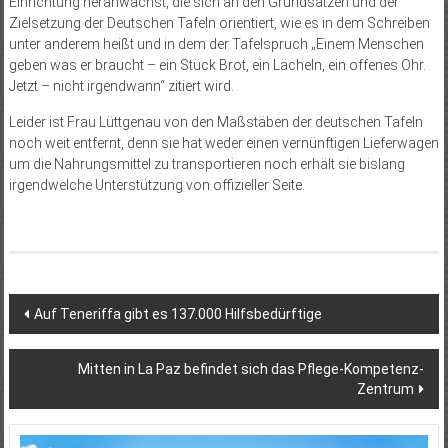
Einrichtung heranwächst, die sich an den Grundsätzen und der
Zielsetzung der Deutschen Tafeln orientiert, wie es in dem Schreiben
unter anderem heißt und in dem der Tafelspruch „Einem Menschen
geben was er braucht – ein Stück Brot, ein Lächeln, ein offenes Ohr.
Jetzt – nicht irgendwann“ zitiert wird.
Leider ist Frau Lüttgenau von den Maßstäben der deutschen Tafeln
noch weit entfernt, denn sie hat weder einen vernünftigen Lieferwagen
um die Nahrungsmittel zu transportieren noch erhält sie bislang
irgendwelche Unterstützung von offizieller Seite.
Beitragsnavigation
Auf Teneriffa gibt es 137.000 Hilfsbedürftige
Mitten in La Paz befindet sich das Pflege-Kompetenz-
Zentrum