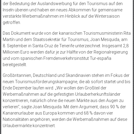
der Bedeutung der Auslandswerbung für den Tourismus auf den
Inseln überein und haben ein neues Abkommen für gemeinsame
verstärkte Werbemaßnahmen im Hinblick auf die Wintersaison
getroffen.
Das Dokument wurde von der kanarischen Tourismusministerin Rita
Martín und dem Staatssekretär für Tourismus, Joan Mesquida, am
8. September in Santa Cruz de Tenerife unterzeichnet. Insgesamt 2,8
Millionen Euro werden dafür je zur Hälfte von der Regionalregierung
und vom spanischen Fremdenverkehrsinstitut Tur-españa
bereitgestellt.
Großbritannien, Deutschland und Skandinavien stehen im Fokus der
neuen Tourismusförderungskampagne, die ab sofort startet und bis
Ende Dezember laufen wird. „Wir wollen den Großteil der
Werbemaßnahmen auf die gefes­tigten Urlauberherkunftsländer
konzentrieren, natürlich ohne die neuen Märkte aus den Augen zu
verlieren“, sagte Joan Mesquida. Mit dem Argument, dass 90 % der
Kanarenurlauber aus Europa kommen und 68 % davon vier
Nationalitäten angehören, werden die Werbemaßnahmen auf diese
Urlaubermärkte konzentriert.