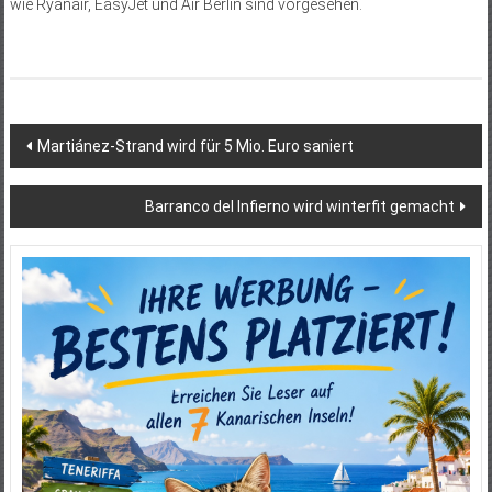
wie Ryanair, EasyJet und Air Berlin sind vorgesehen.
Beitragsnavigation
Martiánez-Strand wird für 5 Mio. Euro saniert
Barranco del Infierno wird winterfit gemacht