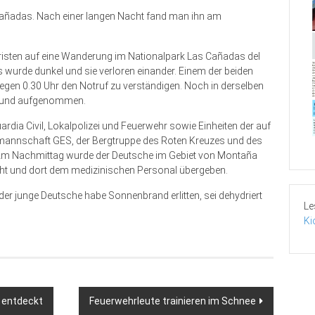
n Cañadas. Nach einer langen Nacht fand man ihn am
isten auf eine Wanderung im Nationalpark Las Cañadas del
es wurde dunkel und sie verloren einander. Einem der beiden
egen 0.30 Uhr den Notruf zu verständigen. Noch in derselben
reund aufgenommen.
 Civil, Lokalpolizei und Feuerwehr sowie Einheiten der auf
gsmannschaft GES, der Bergtruppe des Roten Kreuzes und des
. Am Nachmittag wurde der Deutsche im Gebiet von Montaña
cht und dort dem medizinischen Personal übergeben.
 der junge Deutsche habe Sonnenbrand erlitten, sei dehydriert
Le
Ki
a entdeckt
Feuerwehrleute trainieren im Schnee