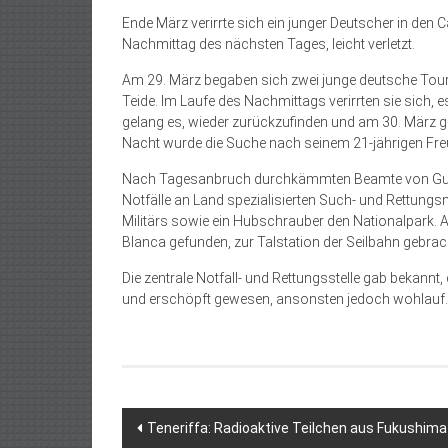
Ende März verirrte sich ein junger Deutscher in de
Nachmittag des nächsten Tages, leicht verletzt.
Am 29. März begaben sich zwei junge deutsche Tour
Teide. Im Laufe des Nachmittags verirrten sie sich, 
gelang es, wieder zurückzufinden und am 30. März g
Nacht wurde die Suche nach seinem 21-jährigen F
Nach Tagesanbruch durchkämmten Beamte von Guardia
Notfälle an Land spezialisierten Such- und Rettun
Militärs sowie ein Hubschrauber den Nationalpark
Blanca gefunden, zur Talstation der Seilbahn gebra
Die zentrale Notfall- und Rettungsstelle gab bekannt,
und erschöpft gewesen, ansonsten jedoch wohlauf.
Beitragsnavigation
Teneriffa: Radioaktive Teilchen aus Fukushim