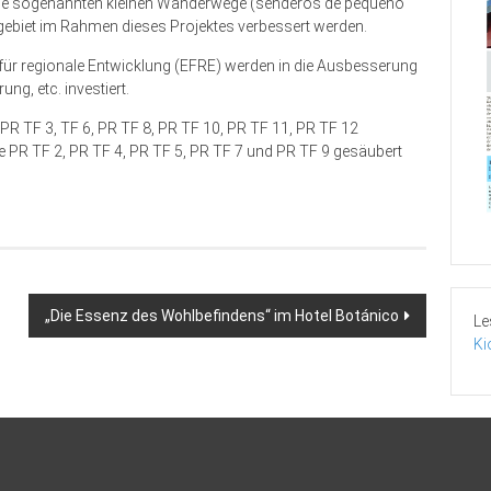
alle sogenannten kleinen Wanderwege (senderos de pequeño
gebiet im Rahmen dieses Projektes verbessert werden.
r regionale Entwicklung (EFRE) werden in die Ausbesserung
ng, etc. investiert.
PR TF 3, TF 6, PR TF 8, PR TF 10, PR TF 11, PR TF 12
 PR TF 2, PR TF 4, PR TF 5, PR TF 7 und PR TF 9 gesäubert
„Die Essenz des Wohlbefindens“ im Hotel Botánico
Le
Ki