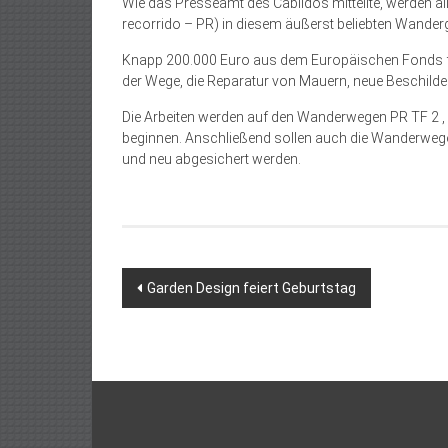
Wie das Presseamt des Cabildos mitteilte, werden 
recorrido – PR) in diesem äußerst beliebten Wander
Knapp 200.000 Euro aus dem Europäischen Fonds fü
der Wege, die Reparatur von Mauern, neue Beschilderu
Die Arbeiten werden auf den Wanderwegen PR TF 2 , 
beginnen. Anschließend sollen auch die Wanderwege
und neu abgesichert werden.
Beitragsnavigation
Garden Design feiert Geburtstag