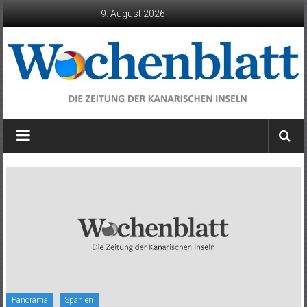
Zum
9. August 2026
Inhalt
springen
Wochenblatt
die
Zeitung
der
Kanarischen
Inseln
Panorama
Spanien