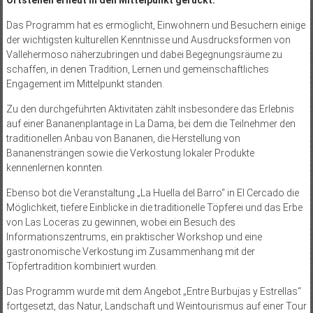
Ortsteilen erneut in den Mittelpunkt gerückt.
Das Programm hat es ermöglicht, Einwohnern und Besuchern einige
der wichtigsten kulturellen Kenntnisse und Ausdrucksformen von
Vallehermoso näherzubringen und dabei Begegnungsräume zu
schaffen, in denen Tradition, Lernen und gemeinschaftliches
Engagement im Mittelpunkt standen.
Zu den durchgeführten Aktivitäten zählt insbesondere das Erlebnis
auf einer Bananenplantage in La Dama, bei dem die Teilnehmer den
traditionellen Anbau von Bananen, die Herstellung von
Bananensträngen sowie die Verkostung lokaler Produkte
kennenlernen konnten.
Ebenso bot die Veranstaltung „La Huella del Barro“ in El Cercado die
Möglichkeit, tiefere Einblicke in die traditionelle Töpferei und das Erbe
von Las Loceras zu gewinnen, wobei ein Besuch des
Informationszentrums, ein praktischer Workshop und eine
gastronomische Verkostung im Zusammenhang mit der
Töpfertradition kombiniert wurden.
Das Programm wurde mit dem Angebot „Entre Burbujas y Estrellas“
fortgesetzt, das Natur, Landschaft und Weintourismus auf einer Tour