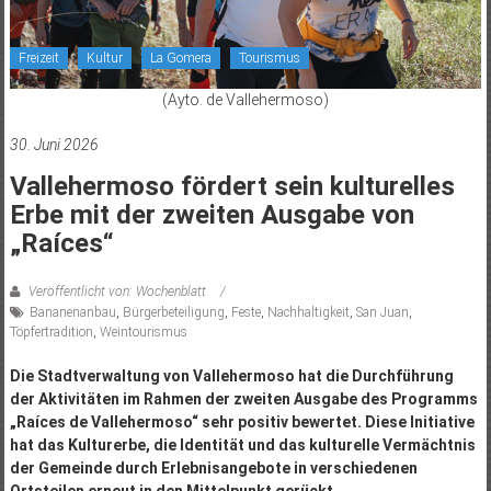
Freizeit
Kultur
La Gomera
Tourismus
(Ayto. de Vallehermoso)
30. Juni 2026
Vallehermoso fördert sein kulturelles
Erbe mit der zweiten Ausgabe von
„Raíces“
Veröffentlicht von: Wochenblatt
Bananenanbau
,
Bürgerbeteiligung
,
Feste
,
Nachhaltigkeit
,
San Juan
,
Töpfertradition
,
Weintourismus
Die Stadtverwaltung von Vallehermoso hat die Durchführung
der Aktivitäten im Rahmen der zweiten Ausgabe des Programms
„Raíces de Vallehermoso“ sehr positiv bewertet. Diese Initiative
hat das Kulturerbe, die Identität und das kulturelle Vermächtnis
der Gemeinde durch Erlebnisangebote in verschiedenen