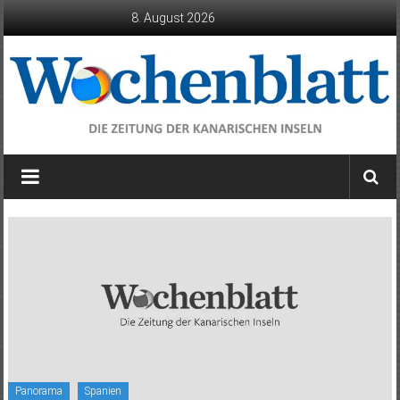
Zum
8. August 2026
Inhalt
springen
Wochenblatt
die
Zeitung
der
Kanarischen
Inseln
Panorama
Spanien