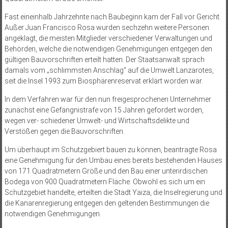
Fast eineinhalb Jahrzehnte nach Baubeginn kam der Fall vor Gericht.
Außer Juan Francisco Rosa wurden sechzehn weitere Personen
angeklagt, die meisten Mitglieder verschiedener Verwaltungen und
Behörden, welche die notwendigen Genehmigungen entgegen den
gültigen Bauvorschriften erteilt hatten. Der Staatsanwalt sprach
damals vom „schlimmsten Anschlag“ auf die Umwelt Lanzarotes,
seit die Insel 1993 zum Biosphärenreservat erklärt worden war.
In dem Verfahren war für den nun freigesprochenen Unternehmer
zunächst eine Gefängnistrafe von 15 Jahren gefordert worden,
wegen ver- schiedener Umwelt- und Wirtschaftsdelikte und
Verstößen gegen die Bauvorschriften.
Um überhaupt im Schutzgebiert bauen zu können, beantragte Rosa
eine Genehmigung für den Umbau eines bereits bestehenden Hauses
von 171 Quadratmetern Größe und den Bau einer unterirdischen
Bodega von 900 Quadratmetern Fläche. Obwohl es sich um ein
Schutzgebiet handelte, erteilten die Stadt Yaiza, die Inselregierung und
die Kanarenregierung entgegen den geltenden Bestimmungen die
notwendigen Genehmigungen.