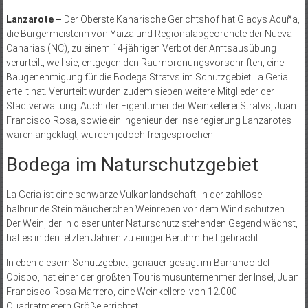
Lanzarote –
Der Oberste Kanarische Gerichtshof hat Gladys Acuña,
die Bürgermeisterin von Yaiza und Regionalabgeordnete der Nueva
Canarias (NC), zu einem 14-jährigen Verbot der Amtsausübung
verurteilt, weil sie, entgegen den Raumordnungsvorschriften, eine
Baugenehmigung für die Bodega Stratvs im Schutzgebiet La Geria
erteilt hat. Verurteilt wurden zudem sieben weitere Mitglieder der
Stadtverwaltung. Auch der Eigentümer der Weinkellerei Stratvs, Juan
Francisco Rosa, sowie ein Ingenieur der Inselregierung Lanzarotes
waren angeklagt, wurden jedoch freigesprochen.
Bodega im Naturschutzgebiet
La Geria ist eine schwarze Vulkanlandschaft, in der zahllose
halbrunde Steinmäucherchen Weinreben vor dem Wind schützen.
Der Wein, der in dieser unter Naturschutz stehenden Gegend wächst,
hat es in den letzten Jahren zu einiger Berühmtheit gebracht.
In eben diesem Schutzgebiet, genauer gesagt im Barranco del
Obispo, hat einer der größten Tourismusunternehmer der Insel, Juan
Francisco Rosa Marrero, eine Weinkellerei von 12.000
Quadratmetern Größe errichtet.