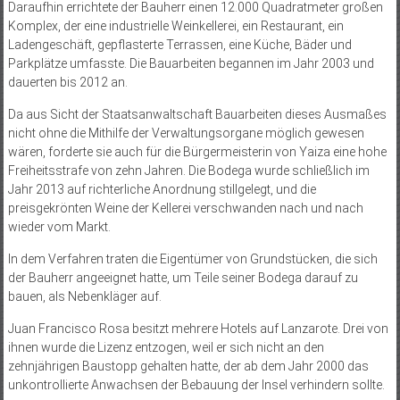
Daraufhin errichtete der Bauherr einen 12.000 Quadratmeter großen
Komplex, der eine industrielle Weinkellerei, ein Restaurant, ein
Ladengeschäft, gepflasterte Terrassen, eine Küche, Bäder und
Parkplätze umfasste. Die Bauarbeiten begannen im Jahr 2003 und
dauerten bis 2012 an.
Da aus Sicht der Staatsanwaltschaft Bauarbeiten dieses Ausmaßes
nicht ohne die Mithilfe der Verwaltungsorgane möglich gewesen
wären, forderte sie auch für die Bürgermeisterin von Yaiza eine hohe
Freiheitsstrafe von zehn Jahren. Die Bodega wurde schließlich im
Jahr 2013 auf richterliche Anordnung stillgelegt, und die
preisgekrönten Weine der Kellerei verschwanden nach und nach
wieder vom Markt.
In dem Verfahren traten die Eigentümer von Grundstücken, die sich
der Bauherr angeeignet hatte, um Teile seiner Bodega darauf zu
bauen, als Nebenkläger auf.
Juan Francisco Rosa besitzt mehrere Hotels auf Lanzarote. Drei von
ihnen wurde die Lizenz entzogen, weil er sich nicht an den
zehnjährigen Baustopp gehalten hatte, der ab dem Jahr 2000 das
unkontrollierte Anwachsen der Bebauung der Insel verhindern sollte.