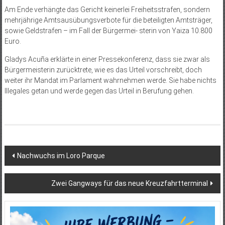
Am Ende verhängte das Gericht keinerlei Freiheitsstrafen, sondern
mehrjährige Amtsausübungsverbote für die beteiligten Amtsträger,
sowie Geldstrafen – im Fall der Bürgermei- sterin von Yaiza 10.800
Euro.
Gladys Acuña erklärte in einer Pressekonferenz, dass sie zwar als
Bürgermeisterin zurücktrete, wie es das Urteil vorschreibt, doch
weiter ihr Mandat im Parlament wahrnehmen werde. Sie habe nichts
Illegales getan und werde gegen das Urteil in Berufung gehen.
Beitragsnavigation
Nachwuchs im Loro Parque
Zwei Gangways für das neue Kreuzfahrtterminal