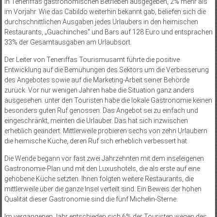
in Teneriffas gastronomischen Betrieben ausgegeben, 2% mehr als
im Vorjahr. Wie das Cabildo weiterhin bekannt gab, beliefen sich die
durchschnittlichen Ausgaben jedes Urlaubers in den heimischen
Restaurants, „Guachinches“ und Bars auf 128 Euro und entsprachen
33% der Gesamtausgaben am Urlaubsort.
Der Leiter von Teneriffas Tourismusamt führte die positive
Entwicklung auf die Bemühungen des Sektors um die Verbesserung
des Angebotes sowie auf die Marketing-Arbeit seiner Behörde
zurück. Vor nur wenigen Jahren habe die Situation ganz anders
ausgesehen. unter den Touristen habe die lokale Gastronomie keinen
besonders guten Ruf genossen. Das Angebot sei zu einfach und
eingeschränkt, meinten die Urlauber. Das hat sich inzwischen
erheblich geändert. Mittlerweile probieren sechs von zehn Urlaubern
die heimische Küche, deren Ruf sich erheblich verbessert hat.
Die Wende begann vor fast zwei Jahrzehnten mit dem inseleigenen
Gastronomie-Plan und mit den Luxushotels, die als erste auf eine
gehobene Küche setzten. Ihnen folgten weitere Restaurants, die
mittlerweile über die ganze Insel verteilt sind. Ein Beweis der hohen
Qualität dieser Gastronomie sind die fünf Michelin-Sterne.
Im vergangenen Jahr entschieden sich 6% der Touristen wegen des