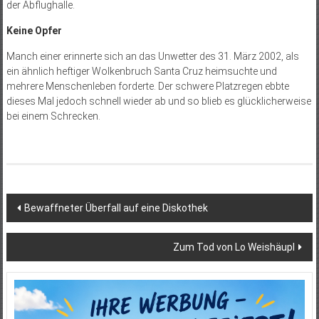
der Abflughalle.
Keine Opfer
Manch einer erinnerte sich an das Unwetter des 31. März 2002, als
ein ähnlich heftiger Wolkenbruch Santa Cruz heimsuchte und
mehrere Menschenleben forderte. Der schwere Platzregen ebbte
dieses Mal jedoch schnell wieder ab und so blieb es glücklicherweise
bei einem Schrecken.
Beitragsnavigation
Bewaffneter Überfall auf eine Diskothek
Zum Tod von Lo Weishäupl