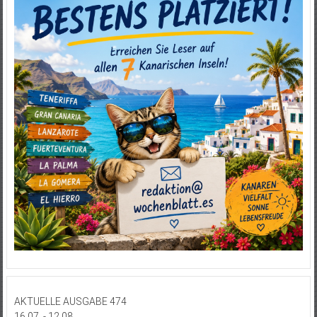
AKTUELLE AUSGABE 474
16.07. - 12.08.