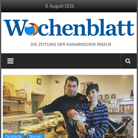
Zum
8. August 2026
Inhalt
springen
Wochenblatt
die
Zeitung
der
Kanarischen
Inseln
Panorama
Spanien