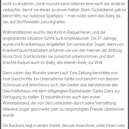
nicht zu ernähren. Jordi musste seine Gitarren eine nach der anderen
verkaufen, damit sie etwas zu essen hatten. Beim Sozialdienst gab es
keine Hilfe, nur nutzlose Spartipps – man solle, wenn das Baby da
sei, auf Stoffwindeln zurückgreifen.
Währenddessen wuchs das Kind in Raquel heran, und die
angespannte Situation führte zu Komplikationen. Die 31-Jährige
wurde ins Krankenhaus eingeliefert. Ein versteckter Segen, denn von
Krankenhausmitarbeitern erfuhren sie von den Heimen der Stiftung
Rosa Oriol. Dort konnten sie zunächst unterkommen, und dort
brachte Raquel auch ihr Baby, den kleinen Asier, zur Welt.
Dann nahm das Wunder seinen Lauf. Eine Zeitung berichtete von
ihrer Geschichte. Ein Unternehmer fühlte sich berührt von diesem
Schicksal und entschloss sich, den beiden das leerstehende alte
Geschäftshaus mit dem stillgelegten Bäckerladen Santa Clara zur
Verfügung zu stellen. Er bezahlte ihnen auch den ersten
Warenbestand, der von den Lieferanten durch seine Vermittlung
teilweise sogar geschenkt oder zu vergünstigten Preisen überlassen
wurde.
Die Bäckerei liegt in einem Viertel, dessen Anwohner, unter ihnen viele