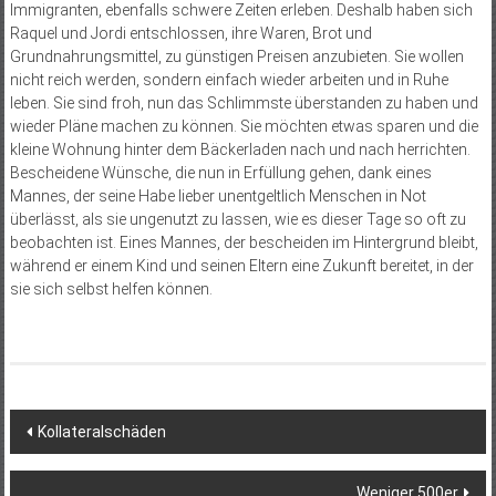
Immigranten, ebenfalls schwere Zeiten erleben. Deshalb haben sich
Raquel und Jordi entschlossen, ihre Waren, Brot und
Grundnahrungsmittel, zu günstigen Preisen anzubieten. Sie wollen
nicht reich werden, sondern einfach wieder arbeiten und in Ruhe
leben. Sie sind froh, nun das Schlimmste überstanden zu haben und
wieder Pläne machen zu können. Sie möchten etwas sparen und die
kleine Wohnung hinter dem Bäckerladen nach und nach herrichten.
Bescheidene Wünsche, die nun in Erfüllung gehen, dank eines
Mannes, der seine Habe lieber unentgeltlich Menschen in Not
überlässt, als sie ungenutzt zu lassen, wie es dieser Tage so oft zu
beobachten ist. Eines Mannes, der bescheiden im Hintergrund bleibt,
während er einem Kind und seinen Eltern eine Zukunft bereitet, in der
sie sich selbst helfen können.
Beitragsnavigation
Kollateralschäden
Weniger 500er