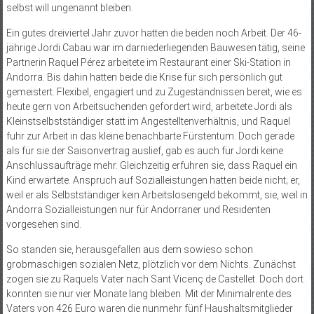
selbst will ungenannt bleiben.
Ein gutes dreiviertel Jahr zuvor hatten die beiden noch Arbeit. Der 46-
jährige Jordi Cabau war im darniederliegenden Bauwesen tätig, seine
Partnerin Raquel Pérez arbeitete im Restaurant einer Ski-Station in
Andorra. Bis dahin hatten beide die Krise für sich persönlich gut
gemeistert. Flexibel, engagiert und zu Zugeständnissen bereit, wie es
heute gern von Arbeitsuchenden gefordert wird, arbeitete Jordi als
Kleinstselbstständiger statt im Angestelltenverhältnis, und Raquel
fuhr zur Arbeit in das kleine benachbarte Fürstentum. Doch gerade
als für sie der Saisonvertrag auslief, gab es auch für Jordi keine
Anschlussaufträge mehr. Gleichzeitig erfuhren sie, dass Raquel ein
Kind erwartete. Anspruch auf Sozialleistungen hatten beide nicht; er,
weil er als Selbstständi­­ger kein Arbeitslosengeld bekommt, sie, weil in
Andorra Sozialleistungen nur für Andorraner und Residenten
vorgesehen sind.
So standen sie, herausgefallen aus dem sowieso schon
grobmaschigen sozialen Netz, plötzlich vor dem Nichts. Zunächst
zogen sie zu Raquels Vater nach Sant Vicenç de Castellet. Doch dort
konnten sie nur vier Monate lang bleiben. Mit der Minimalrente des
Vaters von 426 Euro waren die nunmehr fünf Haushaltsmitglieder