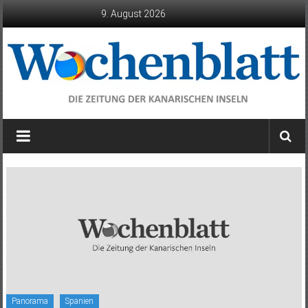
Zum
9. August 2026
Inhalt
springen
Wochenblatt
die
Zeitung
der
Kanarischen
Inseln
Panorama
Spanien