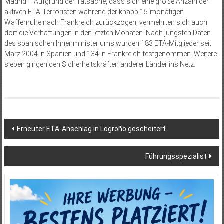
Madrid – Aufgrund der Tatsache, dass sich eine große Anzahl der
aktiven ETA-Terroristen während der knapp 15-monatigen
Waffenruhe nach Frankreich zurückzogen, vermehrten sich auch
dort die Verhaftungen in den letzten Monaten. Nach jüngsten Daten
des spanischen Innenministeriums wurden 183 ETA-Mitglieder seit
März 2004 in Spanien und 134 in Frankreich festgenommen. Weitere
sieben gingen den Sicherheitskräften anderer Länder ins Netz.
Beitragsnavigation
Erneuter ETA-Anschlag in Logroño gescheitert
Führungsspezialist