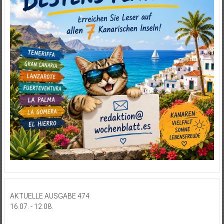
AKTUELLE AUSGABE 474
16.07. - 12.08.