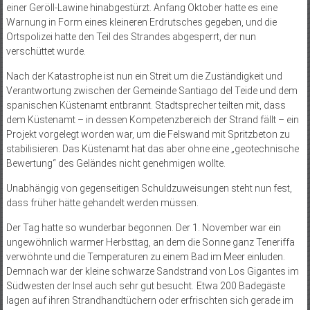
einer Geröll-Lawine hinabgestürzt. Anfang Oktober hatte es eine
Warnung in Form eines kleineren Erdrutsches gegeben, und die
Ortspolizei hatte den Teil des Strandes abgesperrt, der nun
verschüttet wurde.
Nach der Katastrophe ist nun ein Streit um die Zuständigkeit und
Verantwortung zwischen der Gemeinde Santiago del Teide und dem
spanischen Küstenamt entbrannt. Stadtsprecher teilten mit, dass
dem Küstenamt – in dessen Kompetenzbereich der Strand fällt – ein
Projekt vorgelegt worden war, um die Felswand mit Spritzbeton zu
stabilisieren. Das Küs­tenamt hat das aber ohne eine „geotechnische
Bewertung“ des Geländes nicht genehmigen wollte.
Unabhängig von gegenseitigen Schuldzuweisungen steht nun fest,
dass früher hätte gehandelt werden müssen.
Der Tag hatte so wunderbar begonnen. Der 1. November war ein
ungewöhnlich warmer Herbsttag, an dem die Sonne ganz Teneriffa
verwöhnte und die Temperaturen zu einem Bad im Meer einluden.
Demnach war der kleine schwarze Sandstrand von Los Gigantes im
Südwesten der Insel auch sehr gut besucht. Etwa 200 Badegäste
lagen auf ihren Strandhandtüchern oder erfrischten sich gerade im