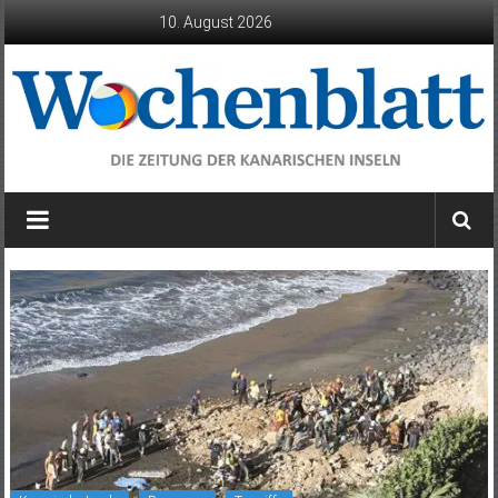
Zum
10. August 2026
Inhalt
springen
Wochenblatt
die
Zeitung
der
Kanarischen
Inseln