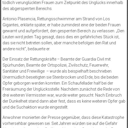
tödlich verunglückten Frauen zum Zeitpunkt des Unglücks innerhalb
des abgersperrten Bereichs.
Antonio Plasencia, Rettungsschwimmer am Strand von Los
Gigantes, erklärte später, er habe zumindest eine der beiden Frauen
gewarnt und aufgefordert, den gesperrten Bereich zu verlassen. „Den
Leuten wird jeden Tag gesagt, dass dies ein gefährliches Stück ist,
das sie nicht betreten sollen, aber manche befolgen den Rat und
andere nicht“, bedauerte er.
Der Einsatz der Rettungskräfte – Beamte der Guardia Civil mit
Spürhunden, Beamte der Ortspolizei, Zivilschutz, Feuerwehr,
Sanitäter und Freiwillige – wurde als beispielhaft beschrieben.
Unermüdlich beseitigten sie Steinbrocken und Erde, bis die beiden
Opfer geborgen werden konnten. Ein Schaufellader half bei der
Freiräumung der Unglücksstelle. Nachdem zunächst die Rede von
drei weiteren Vermiss­ten war, wurde weiter gesucht. Nach Einbruch
der Dunkelheit stand dann aber fest, dass es keine weiteren Opfer gab
und die Suchaktion wurde eingestellt.
Anwohner monierten der Presse gegenüber, dass diese Katastrophe
vorhersehbar gewesen sei. Seit Jahren würden sie auf die Gefahr