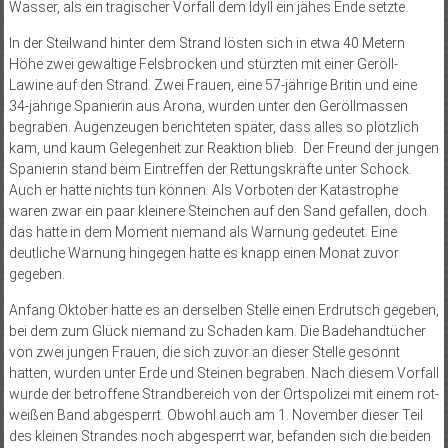
Wasser, als ein tragischer Vorfall dem Idyll ein jähes Ende setzte.
In der Steilwand hinter dem Strand lösten sich in etwa 40 Metern
Höhe zwei gewaltige Felsbrocken und stürzten mit einer Geröll-
Lawine auf den Strand. Zwei Frauen, eine 57-jährige Britin und eine
34-jährige Spanierin aus Arona, wurden unter den Geröllmassen
begraben. Augenzeugen berichteten später, dass alles so plötzlich
kam, und kaum Gelegenheit zur Reaktion blieb. Der Freund der jungen
Spanierin stand beim Eintreffen der Rettungskräfte unter Schock.
Auch er hatte nichts tun können. Als Vorboten der Katastrophe
waren zwar ein paar kleinere Steinchen auf den Sand gefallen, doch
das hatte in dem Moment niemand als Warnung gedeutet. Eine
deutliche Warnung hingegen hatte es knapp einen Monat zuvor
gegeben.
Anfang Oktober hatte es an derselben Stelle einen Erdrutsch gegeben,
bei dem zum Glück niemand zu Schaden kam. Die Badehandtücher
von zwei jungen Frauen, die sich zuvor an dieser Stelle gesonnt
hatten, wurden unter Erde und Steinen begraben. Nach diesem Vorfall
wurde der betroffene Strandbereich von der Ortspolizei mit einem rot-
weißen Band abgesperrt. Obwohl auch am 1. November dieser Teil
des kleinen Strandes noch abgesperrt war, befanden sich die beiden