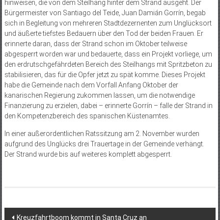
hinweisen, die von dem Steilhang hinter dem Strand ausgeht. Der
Bürgermeister von Santiago del Teide, Juan Damián Gorrín, begab
sich in Begleitung von mehreren Stadtdezernenten zum Unglücksort
und äußerte tiefstes Bedauern über den Tod der beiden Frauen. Er
erinnerte daran, dass der Strand schon im Oktober teilweise
abgesperrt worden war und bedauerte, dass ein Projekt vorliege, um
den erdrutschgefährdeten Bereich des Steilhangs mit Spritzbeton zu
stabilisieren, das für die Opfer jetzt zu spät komme. Dieses Projekt
habe die Gemeinde nach dem Vorfall Anfang Oktober der
kanarischen Regierung zukommen lassen, um die notwendige
Finanzierung zu erzielen, dabei – erinnerte Gorrín – falle der Strand in
den Kompetenzbereich des spanischen Küstenamtes.
In einer außerordentlichen Ratssitzung am 2. November wurden
aufgrund des Unglücks drei Trauertage in der Gemeinde verhängt.
Der Strand wurde bis auf weiteres komplett abgesperrt.
Beitragsnavigation
Kreuzfahrtboom kommt in Santa Cruz an