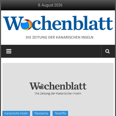
Zum
8. August 2026
Inhalt
springen
Wochenblatt
die
Zeitung
der
Kanarischen
Inseln
Kanarische Inseln
Panorama
Teneriffa