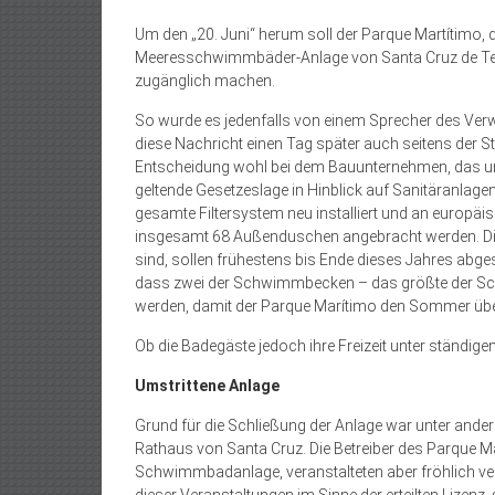
Um den „20. Juni“ herum soll der Parque Martítimo, 
Meeresschwimmbäder-Anlage von Santa Cruz de Tene
zugänglich machen.
So wurde es jedenfalls von einem Sprecher des Ve
diese Nachricht einen Tag später auch seitens der Sta
Entscheidung wohl bei dem Bauunternehmen, das un
geltende Gesetzeslage in Hinblick auf Sanitäranlage
gesamte Filtersystem neu installiert und an europä
insgesamt 68 Außenduschen angebracht werden. Die A
sind, sollen frühestens bis Ende dieses Jahres abge
dass zwei der Schwimmbecken – das größte der Sch
werden, damit der Parque Marítimo den Sommer über
Ob die Badegäste jedoch ihre Freizeit unter ständig
Umstrittene Anlage
Grund für die Schließung der Anlage war unter and
Rathaus von Santa Cruz. Die Betreiber des Parque Ma
Schwimmbadanlage, veranstalteten aber fröhlich vers