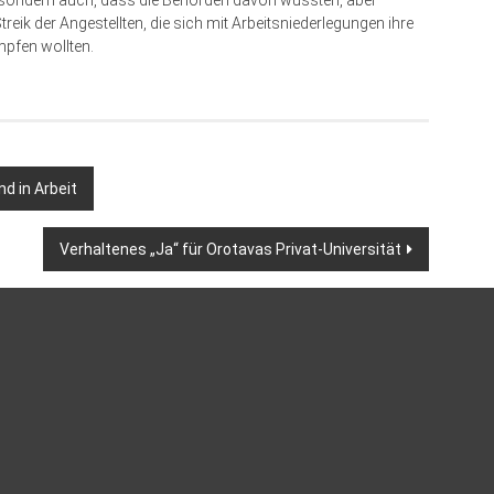
z, sondern auch, dass die Behörden davon wussten, aber
eik der Angestellten, die sich mit Arbeitsniederlegungen ihre
pfen wollten.
d in Arbeit
Verhaltenes „Ja“ für Orotavas Privat-Universität