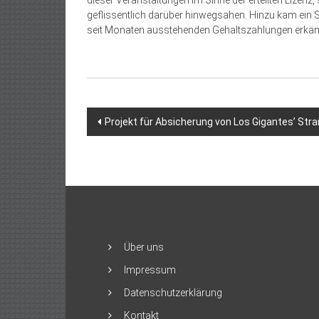
dieser Veranstaltungen im Sinne der erteilten Lizen
geflissentlich darüber hinwegsahen. Hinzu kam ein Str
seit Monaten ausstehenden Gehaltszahlungen erkäm
Beitragsnavigation
Projekt für Absicherung von Los Gigantes’ Stran
Über uns
Impressum
Datenschutzerklärung
Kontakt