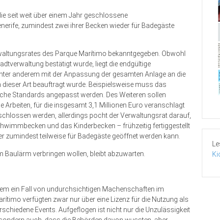
die seit weit über einem Jahr geschlossene
rife, zumindest zwei ihrer Becken wieder für Badegäste
rwaltungsrates des Parque Marítimo bekanntgegeben. Obwohl
dtverwaltung bestätigt wurde, liegt die endgültige
ter anderem mit der Anpassung der gesamten Anlage an die
n dieser Art beauftragt wurde. Beispielsweise muss das
ische Standards angepasst werden. Des Weiteren sollen
rbeiten, für die insgesamt 3,1 Millionen Euro veranschlagt
schlossen werden, allerdings pocht der Verwaltungsrat darauf,
wimmbecken und das Kinderbecken – frühzeitig fertiggestellt
 zumindest teilweise für Badegäste geöffnet werden kann.
Le
em Baulärm verbringen wollen, bleibt abzuwarten.
Ki
erem ein Fall von undurchsichtigen Machenschaften im
rítimo verfügten zwar nur über eine Lizenz für die Nutzung als
chiedene Events. Aufgeflogen ist nicht nur die Unzulässigkeit