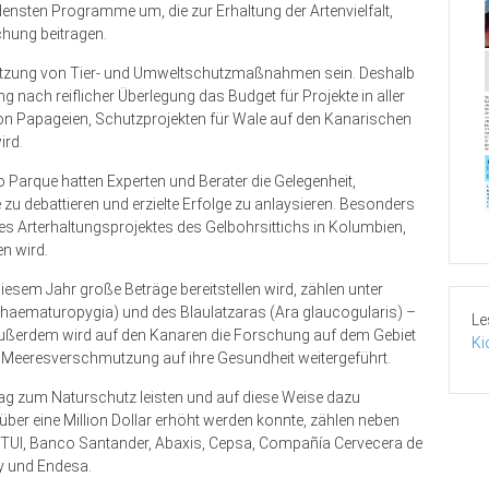
edensten Programme um, die zur Erhaltung der Artenvielfalt,
hung beitragen.
Umsetzung von Tier- und Umweltschutzmaßnahmen sein. Deshalb
 nach reiflicher Überlegung das Budget für Projekte in aller
von Papageien, Schutzprojekten für Wale auf den Kanarischen
ird.
arque hatten Experten und Berater die Gelegenheit,
zu debattieren und erzielte Erfolge zu anlaysieren. Besonders
es Arterhaltungsprojektes des Gelbohrsittichs in Kolumbien,
n wird.
iesem Jahr große Beträge bereitstellen wird, zählen unter
haematuropygia) und des Blaulatzaras (Ara glaucogularis) –
Le
ußerdem wird auf den Kanaren die Forschung auf dem Gebiet
Ki
 Meeresverschmutzung auf ihre Gesundheit weitergeführt.
trag zum Naturschutz leisten und auf diese Weise dazu
über eine Million Dollar erhöht werden konnte, zählen neben
f TUI, Banco Santander, Abaxis, Cepsa, Compañía Cervecera de
ry und Endesa.