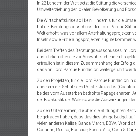
In 22 Ländern der Welt setzt die Stiftung die verschi
Umwelterziehung der lokalen Bevölkerung und Forsc
Die Wirtschaftskrise soll kein Hindernis für die 
hat der Beratungsausschuss der Loro Parque Stiftung
Welt erhöht, was vor allem Art­erhaltungsprojekten 
Inseln sowie Erziehungsprojekten zugute kommen w
Bei dem Treffen des Beratungsausschusses im Loro P
ausführlich über die zur Auswahl stehenden Projekte 
erfreulich ist in diesem Zusammenhang der Erfolg d
das von Loro Parque Fundación weitergeführt werde
Zu den Projekten, für die Loro Parque Fundación in d
anderem der Schutz des Rotsteißkakadus (Cacatua 
beides vom Aussterben bedrohte Papageienarten. A
der Bioakustik der Wale sowie die Auswirkungen der
Zu den Unternehmen, die über die Stiftung ihren Bei
beigetragen haben, dass das diesjährige Budget auf 
vielen anderen Kalise, Banca March, BBVA, World o
Canarias, Redisa, Fonteide, Fuente Alta, Cash & Car