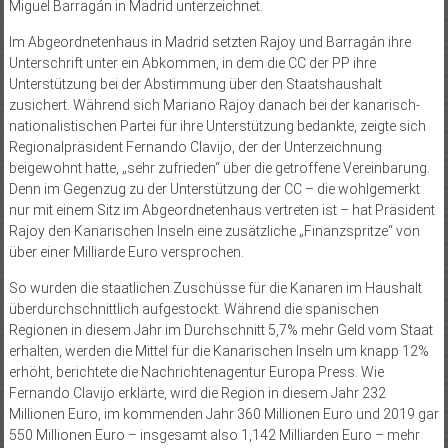
Miguel Barragán in Madrid unterzeichnet.
Im Abgeordnetenhaus in Madrid setzten Rajoy und Barragán ihre
Unterschrift unter ein Abkommen, in dem die CC der PP ihre
Unterstützung bei der Abstimmung über den Staatshaushalt
zusichert. Während sich Mariano Rajoy danach bei der kanarisch-
nationalistischen Partei für ihre Unterstützung bedankte, zeigte sich
Regionalpräsident Fernando Clavijo, der der Unterzeichnung
beigewohnt hatte, „sehr zufrieden“ über die getroffene Vereinbarung.
Denn im Gegenzug zu der Unterstützung der CC – die wohlgemerkt
nur mit einem Sitz im Abgeordnetenhaus vertreten ist – hat Präsident
Rajoy den Kanarischen Inseln eine zusätzliche „Finanz­spritze“ von
über einer Milliarde Euro versprochen.
So wurden die staatlichen Zuschüsse für die Kanaren im Haushalt
überdurchschnittlich aufgestockt. Während die spanischen
Regionen in diesem Jahr im Durchschnitt 5,7% mehr Geld vom Staat
erhalten, werden die Mittel für die Kanarischen Inseln um knapp 12%
erhöht, berichtete die Nachrichtenagentur Europa Press. Wie
Fernando Clavijo erklärte, wird die Region in diesem Jahr 232
Millionen Euro, im kommenden Jahr 360 Millionen Euro und 2019 gar
550 Millionen Euro – insgesamt also 1,142 Milliarden Euro – mehr