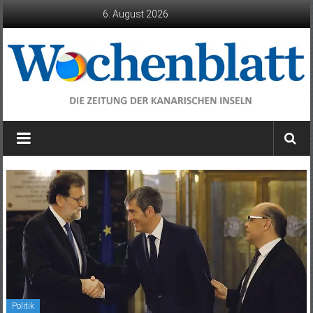
Zum
6. August 2026
Inhalt
springen
Wochenblatt
die
Zeitung
der
Kanarischen
Inseln
Politik